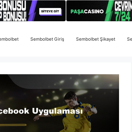
embolbet
Sembolbet Giriş
Sembolbet Şikayet
Se