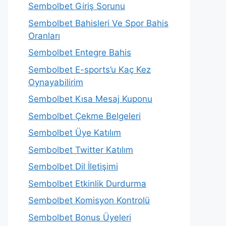
Sembolbet Giriş Sorunu
Sembolbet Bahisleri Ve Spor Bahis
Oranları
Sembolbet Entegre Bahis
Sembolbet E-sports’u Kaç Kez
Oynayabilirim
Sembolbet Kısa Mesaj Kuponu
Sembolbet Çekme Belgeleri
Sembolbet Üye Katılım
Sembolbet Twitter Katılım
Sembolbet Dil İletişimi
Sembolbet Etkinlik Durdurma
Sembolbet Komisyon Kontrolü
Sembolbet Bonus Üyeleri