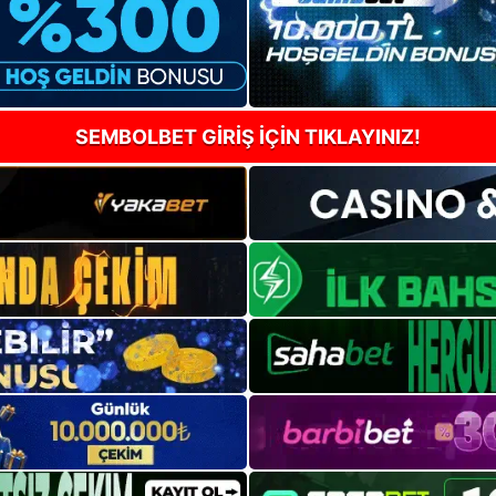
SEMBOLBET GİRİŞ İÇİN TIKLAYINIZ!