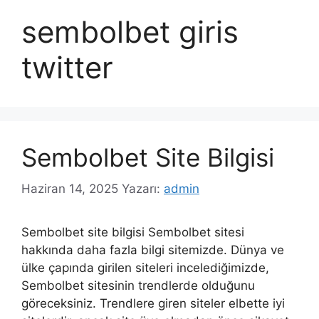
sembolbet giris
twitter
Sembolbet Site Bilgisi
Haziran 14, 2025
Yazarı:
admin
Sembolbet site bilgisi Sembolbet sitesi
hakkında daha fazla bilgi sitemizde. Dünya ve
ülke çapında girilen siteleri incelediğimizde,
Sembolbet sitesinin trendlerde olduğunu
göreceksiniz. Trendlere giren siteler elbette iyi