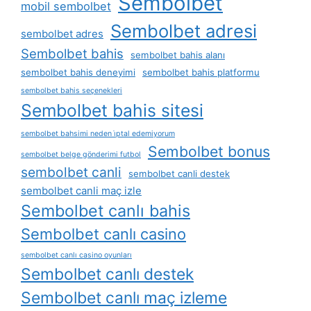
Sembolbet
mobil sembolbet
Sembolbet adresi
sembolbet adres
Sembolbet bahis
sembolbet bahis alanı
sembolbet bahis deneyimi
sembolbet bahis platformu
sembolbet bahis seçenekleri
Sembolbet bahis sitesi
sembolbet bahsimi neden i̇ptal edemiyorum
Sembolbet bonus
sembolbet belge gönderimi futbol
sembolbet canli
sembolbet canli destek
sembolbet canli maç izle
Sembolbet canlı bahis
Sembolbet canlı casino
sembolbet canlı casino oyunları
Sembolbet canlı destek
Sembolbet canlı maç izleme