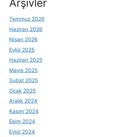
Arşivler
Temmuz 2026
Haziran 2026
Nisan 2026
Eylül 2025
Haziran 2025
Mayıs 2025
Şubat 2025
Ocak 2025
Aralık 2024
Kasım 2024
Ekim 2024
Eylül 2024