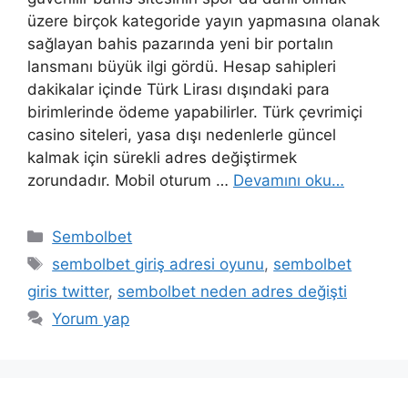
üzere birçok kategoride yayın yapmasına olanak
sağlayan bahis pazarında yeni bir portalın
lansmanı büyük ilgi gördü. Hesap sahipleri
dakikalar içinde Türk Lirası dışındaki para
birimlerinde ödeme yapabilirler. Türk çevrimiçi
casino siteleri, yasa dışı nedenlerle güncel
kalmak için sürekli adres değiştirmek
zorundadır. Mobil oturum …
Devamını oku…
Kategoriler
Sembolbet
Etiketler
sembolbet giriş adresi oyunu
,
sembolbet
giris twitter
,
sembolbet neden adres değişti
Yorum yap