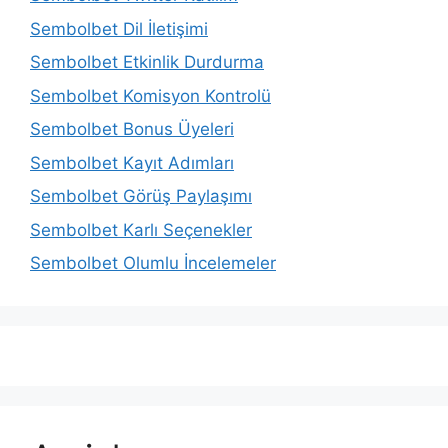
Sembolbet Dil İletişimi
Sembolbet Etkinlik Durdurma
Sembolbet Komisyon Kontrolü
Sembolbet Bonus Üyeleri
Sembolbet Kayıt Adımları
Sembolbet Görüş Paylaşımı
Sembolbet Karlı Seçenekler
Sembolbet Olumlu İncelemeler