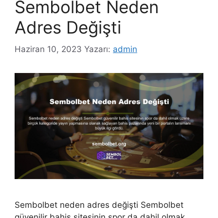
Sembolbet Neden
Adres Değişti
Haziran 10, 2023
Yazarı:
admin
Sembolbet neden adres değişti Sembolbet
güvenilir bahis sitesinin spor da dahil olmak