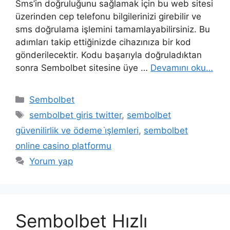
Sms’in doğruluğunu sağlamak için bu web sitesi
üzerinden cep telefonu bilgilerinizi girebilir ve
sms doğrulama işlemini tamamlayabilirsiniz. Bu
adımları takip ettiğinizde cihazınıza bir kod
gönderilecektir. Kodu başarıyla doğruladıktan
sonra Sembolbet sitesine üye …
Devamını oku…
Kategoriler
Sembolbet
Etiketler
sembolbet giris twitter
,
sembolbet
güvenilirlik ve ödeme i̇şlemleri
,
sembolbet
online casino platformu
Yorum yap
Sembolbet Hızlı