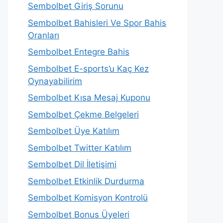
Sembolbet Giriş Sorunu
Sembolbet Bahisleri Ve Spor Bahis
Oranları
Sembolbet Entegre Bahis
Sembolbet E-sports’u Kaç Kez
Oynayabilirim
Sembolbet Kısa Mesaj Kuponu
Sembolbet Çekme Belgeleri
Sembolbet Üye Katılım
Sembolbet Twitter Katılım
Sembolbet Dil İletişimi
Sembolbet Etkinlik Durdurma
Sembolbet Komisyon Kontrolü
Sembolbet Bonus Üyeleri