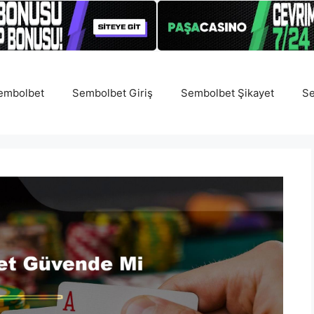
embolbet
Sembolbet Giriş
Sembolbet Şikayet
Se