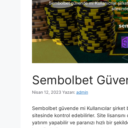
Sembolbet Güve
Nisan 12, 2023
Yazarı:
admin
Sembolbet güvende mi Kullanıcılar şirket 
sitesinde kontrol edebilirler. Site lisansını
yatırım yapabilir ve paranızı hızlı bir şeki