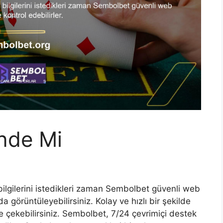
nde Mi
bilgilerini istedikleri zaman Sembolbet güvenli web
 da görüntüleyebilirsiniz. Kolay ve hızlı bir şekilde
lde çekebilirsiniz. Sembolbet, 7/24 çevrimiçi destek