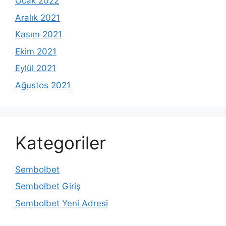
Ocak 2022
Aralık 2021
Kasım 2021
Ekim 2021
Eylül 2021
Ağustos 2021
Kategoriler
Sembolbet
Sembolbet Giriş
Sembolbet Yeni Adresi