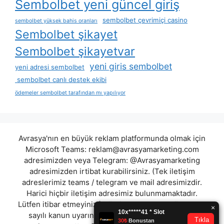
Sembolbet yeni güncel giriş
sembolbet çevrimiçi casino
sembolbet yüksek bahis oranları
Sembolbet şikayet
Sembolbet şikayetvar
yeni giris sembolbet
yeni adresi sembolbet
sembolbet canlı destek ekibi
ödemeler sembolbet tarafından mı yapılıyor
Avrasya'nın en büyük reklam platformunda olmak için
Microsoft Teams:
reklam@avrasyamarketing.com
adresimizden veya Telegram: @Avrasyamarketing
adresimizden irtibat kurabilirsiniz. (Tek iletişim
adreslerimiz teams / telegram ve mail adresimizdir.
Harici hiçbir iletişim adresimiz bulunmamaktadır.
Lütfen itibar etmeyiniz.) Türkiye yasalarına göre 7258
sayılı kanun uyarınca yasa dışı bahis oynamanın