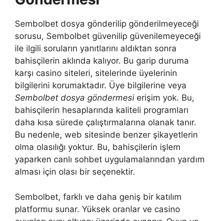
Sembolbet dosya gönderilip gönderilmeyeceği
sorusu, Sembolbet güvenilip güvenilemeyeceği
ile ilgili soruların yanıtlarını aldıktan sonra
bahisçilerin aklında kalıyor. Bu garip duruma
karşı casino siteleri, sitelerinde üyelerinin
bilgilerini korumaktadır. Üye bilgilerine veya
Sembolbet dosya göndermesi
erişim yok. Bu,
bahisçilerin hesaplarında kaliteli programları
daha kısa sürede çalıştırmalarına olanak tanır.
Bu nedenle, web sitesinde benzer şikayetlerin
olma olasılığı yoktur. Bu, bahisçilerin işlem
yaparken canlı sohbet uygulamalarından yardım
alması için olası bir seçenektir.
Sembolbet, farklı ve daha geniş bir katılım
platformu sunar. Yüksek oranlar ve casino