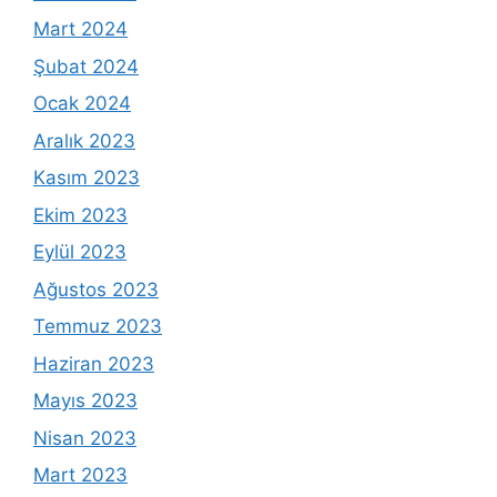
Mart 2024
Şubat 2024
Ocak 2024
Aralık 2023
Kasım 2023
Ekim 2023
Eylül 2023
Ağustos 2023
Temmuz 2023
Haziran 2023
Mayıs 2023
Nisan 2023
Mart 2023