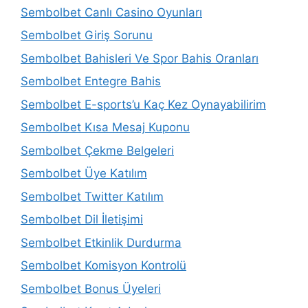
Sembolbet Canlı Casino Oyunları
Sembolbet Giriş Sorunu
Sembolbet Bahisleri Ve Spor Bahis Oranları
Sembolbet Entegre Bahis
Sembolbet E-sports’u Kaç Kez Oynayabilirim
Sembolbet Kısa Mesaj Kuponu
Sembolbet Çekme Belgeleri
Sembolbet Üye Katılım
Sembolbet Twitter Katılım
Sembolbet Dil İletişimi
Sembolbet Etkinlik Durdurma
Sembolbet Komisyon Kontrolü
Sembolbet Bonus Üyeleri