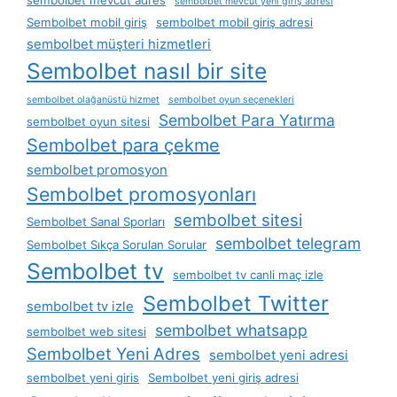
sembolbet mevcut yeni giriş adresi
Sembolbet mobil giriş
sembolbet mobil giriş adresi
sembolbet müşteri hizmetleri
Sembolbet nasıl bir site
sembolbet olağanüstü hizmet
sembolbet oyun seçenekleri
Sembolbet Para Yatırma
sembolbet oyun sitesi
Sembolbet para çekme
sembolbet promosyon
Sembolbet promosyonları
sembolbet sitesi
Sembolbet Sanal Sporları
sembolbet telegram
Sembolbet Sıkça Sorulan Sorular
Sembolbet tv
sembolbet tv canli maç izle
Sembolbet Twitter
sembolbet tv izle
sembolbet whatsapp
sembolbet web sitesi
Sembolbet Yeni Adres
sembolbet yeni adresi
sembolbet yeni giris
Sembolbet yeni giriş adresi