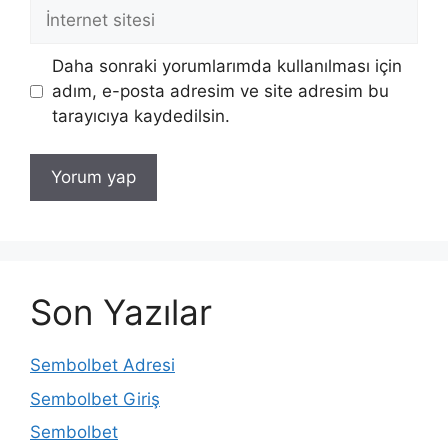
İnternet
sitesi
Daha sonraki yorumlarımda kullanılması için
adım, e-posta adresim ve site adresim bu
tarayıcıya kaydedilsin.
Son Yazılar
Sembolbet Adresi
Sembolbet Giriş
Sembolbet