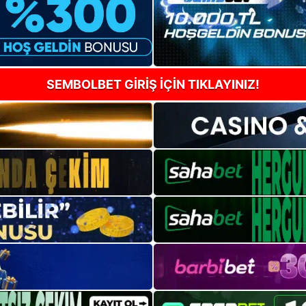
SEMBOLBET GİRİŞ İÇİN TIKLAYINIZ!