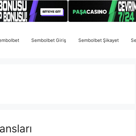
embolbet
Sembolbet Giriş
Sembolbet Şikayet
Se
ansları