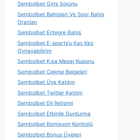
Sembolbet Giriş Sorunu
Sembolbet Bahisleri Ve Spor Bahis
Oranları
Sembolbet Entegre Bahis
Sembolbet E-sports’u Kaç Kez
Oynayabilirim
Sembolbet Kısa Mesaj Kuponu
Sembolbet Çekme Belgeleri
Sembolbet Üye Katılım
Sembolbet Twitter Katılım
Sembolbet Dil İletişimi
Sembolbet Etkinlik Durdurma
Sembolbet Komisyon Kontrolü
Sembolbet Bonus Üyeleri