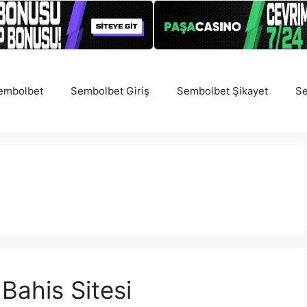
embolbet
Sembolbet Giriş
Sembolbet Şikayet
Se
Bahis Sitesi