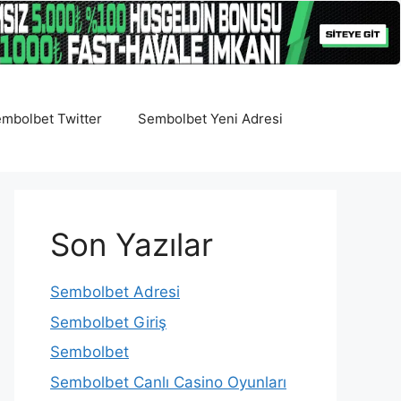
mbolbet Twitter
Sembolbet Yeni Adresi
Son Yazılar
Sembolbet Adresi
Sembolbet Giriş
Sembolbet
Sembolbet Canlı Casino Oyunları