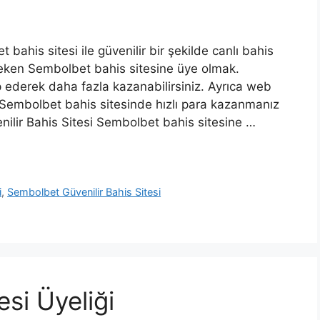
bahis sitesi ile güvenilir bir şekilde canlı bahis
reken Sembolbet bahis sitesine üye olmak.
p ederek daha fazla kazanabilirsiniz. Ayrıca web
z. Sembolbet bahis sitesinde hızlı para kazanmanız
nilir Bahis Sitesi Sembolbet bahis sitesine …
i
,
Sembolbet Güvenilir Bahis Sitesi
si Üyeliği