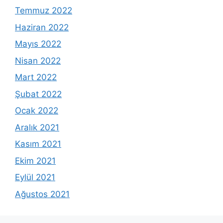
Temmuz 2022
Haziran 2022
Mayıs 2022
Nisan 2022
Mart 2022
Şubat 2022
Ocak 2022
Aralık 2021
Kasım 2021
Ekim 2021
Eylül 2021
Ağustos 2021