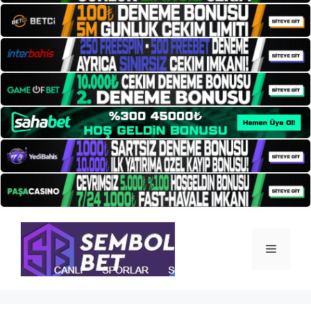
İçeriğe
atla
Menü