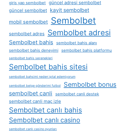
güncel adresi sembolbet
giris yap sembolbet
kayit sembolbet
güncel sembolbet
Sembolbet
mobil sembolbet
Sembolbet adresi
sembolbet adres
Sembolbet bahis
sembolbet bahis alanı
sembolbet bahis deneyimi
sembolbet bahis platformu
sembolbet bahis seçenekleri
Sembolbet bahis sitesi
sembolbet bahsimi neden i̇ptal edemiyorum
Sembolbet bonus
sembolbet belge gönderimi futbol
sembolbet canli
sembolbet canli destek
sembolbet canli maç izle
Sembolbet canlı bahis
Sembolbet canlı casino
sembolbet canlı casino oyunları