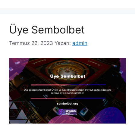
Üye Sembolbet
Temmuz 22, 2023
Yazarı:
admin