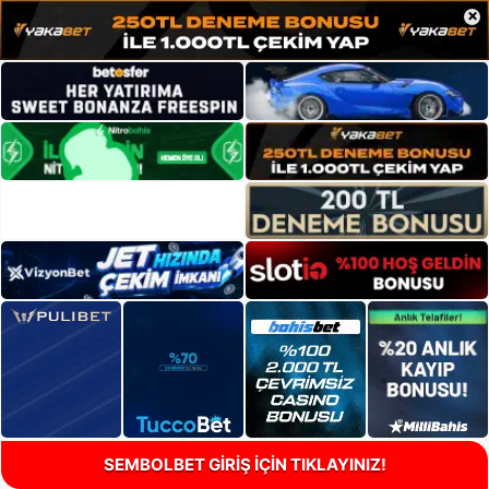
×
SEMBOLBET GİRİŞ İÇİN TIKLAYINIZ!