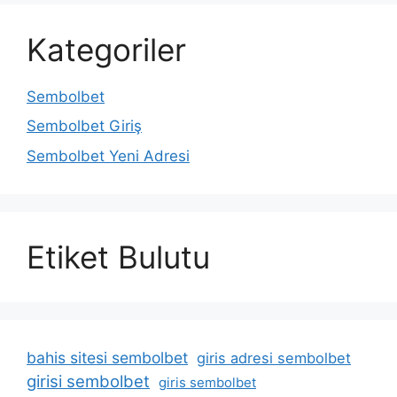
Kategoriler
Sembolbet
Sembolbet Giriş
Sembolbet Yeni Adresi
Etiket Bulutu
bahis sitesi sembolbet
giris adresi sembolbet
girisi sembolbet
giris sembolbet