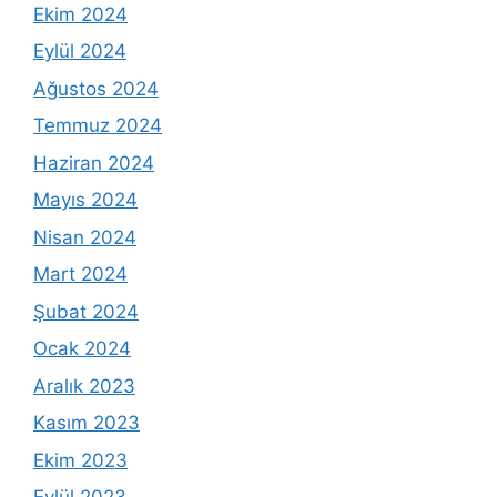
Ekim 2024
Eylül 2024
Ağustos 2024
Temmuz 2024
Haziran 2024
Mayıs 2024
Nisan 2024
Mart 2024
Şubat 2024
Ocak 2024
Aralık 2023
Kasım 2023
Ekim 2023