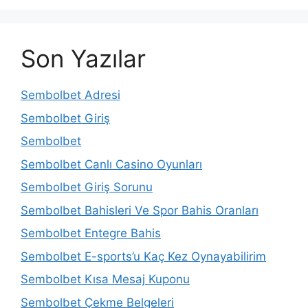
Son Yazılar
Sembolbet Adresi
Sembolbet Giriş
Sembolbet
Sembolbet Canlı Casino Oyunları
Sembolbet Giriş Sorunu
Sembolbet Bahisleri Ve Spor Bahis Oranları
Sembolbet Entegre Bahis
Sembolbet E-sports’u Kaç Kez Oynayabilirim
Sembolbet Kısa Mesaj Kuponu
Sembolbet Çekme Belgeleri