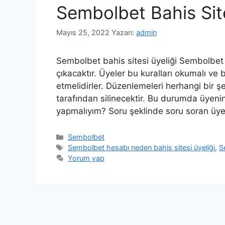
Sembolbet Bahis Site
Mayıs 25, 2022
Yazarı:
admin
Sembolbet bahis sitesi üyeliği Sembolbet 
çıkacaktır. Üyeler bu kuralları okumalı ve 
etmelidirler. Düzenlemeleri herhangi bir şe
tarafından silinecektir. Bu durumda üyenin
yapmalıyım? Soru şeklinde soru soran üy
Kategoriler
Sembolbet
Etiketler
Sembolbet hesabı neden bahis sitesi üyeliği
,
S
Yorum yap