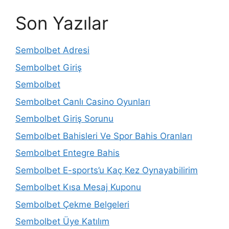
Son Yazılar
Sembolbet Adresi
Sembolbet Giriş
Sembolbet
Sembolbet Canlı Casino Oyunları
Sembolbet Giriş Sorunu
Sembolbet Bahisleri Ve Spor Bahis Oranları
Sembolbet Entegre Bahis
Sembolbet E-sports’u Kaç Kez Oynayabilirim
Sembolbet Kısa Mesaj Kuponu
Sembolbet Çekme Belgeleri
Sembolbet Üye Katılım