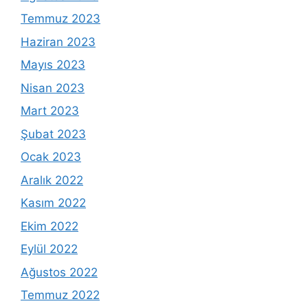
Temmuz 2023
Haziran 2023
Mayıs 2023
Nisan 2023
Mart 2023
Şubat 2023
Ocak 2023
Aralık 2022
Kasım 2022
Ekim 2022
Eylül 2022
Ağustos 2022
Temmuz 2022