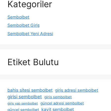
Kategoriler
Sembolbet
Sembolbet Giriş
Sembolbet Yeni Adresi
Etiket Bulutu
bahis sitesi sembolbet
giris adresi sembolbet
girisi sembolbet
giris sembolbet
güncel adresi sembolbet
giris yap sembolbet
kayit sembolbet
güncel sembolbet