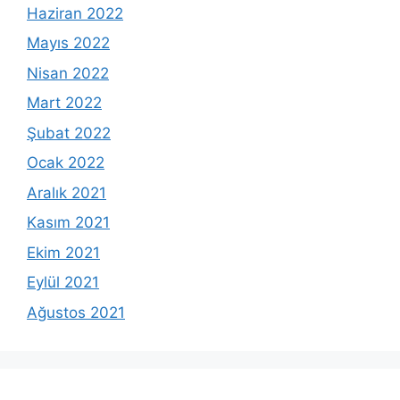
Haziran 2022
Mayıs 2022
Nisan 2022
Mart 2022
Şubat 2022
Ocak 2022
Aralık 2021
Kasım 2021
Ekim 2021
Eylül 2021
Ağustos 2021