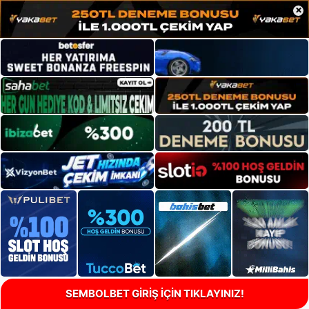
×
SEMBOLBET GİRİŞ İÇİN TIKLAYINIZ!