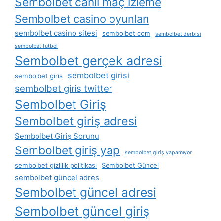
Sembolbet canlı maç izleme
Sembolbet casino oyunları
sembolbet casino sitesi
sembolbet com
sembolbet derbisi
sembolbet futbol
Sembolbet gerçek adresi
sembolbet girisi
sembolbet giris
sembolbet giris twitter
Sembolbet Giriş
Sembolbet giriş adresi
Sembolbet Giriş Sorunu
Sembolbet giriş yap
sembolbet giriş yapamıyor
sembolbet gizlilik politikası
Sembolbet Güncel
sembolbet güncel adres
Sembolbet güncel adresi
Sembolbet güncel giriş