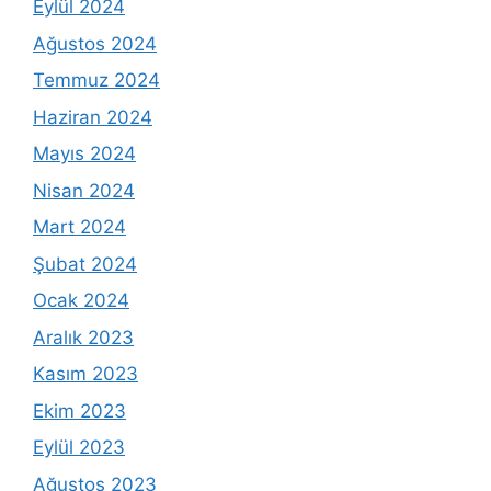
Eylül 2024
Ağustos 2024
Temmuz 2024
Haziran 2024
Mayıs 2024
Nisan 2024
Mart 2024
Şubat 2024
Ocak 2024
Aralık 2023
Kasım 2023
Ekim 2023
Eylül 2023
Ağustos 2023