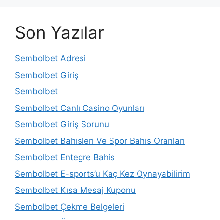
Son Yazılar
Sembolbet Adresi
Sembolbet Giriş
Sembolbet
Sembolbet Canlı Casino Oyunları
Sembolbet Giriş Sorunu
Sembolbet Bahisleri Ve Spor Bahis Oranları
Sembolbet Entegre Bahis
Sembolbet E-sports’u Kaç Kez Oynayabilirim
Sembolbet Kısa Mesaj Kuponu
Sembolbet Çekme Belgeleri