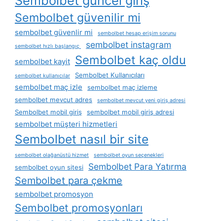
Sembolbet güncel giriş
Sembolbet güvenilir mi
sembolbet güvenlir mi
sembolbet hesap erişim sorunu
sembolbet instagram
sembolbet hızlı başlangıç ​
Sembolbet kaç oldu
sembolbet kayit
Sembolbet Kullanıcıları
sembolbet kullanıcılar
sembolbet maç izle
sembolbet maç izleme
sembolbet mevcut adres
sembolbet mevcut yeni giriş adresi
Sembolbet mobil giriş
sembolbet mobil giriş adresi
sembolbet müşteri hizmetleri
Sembolbet nasıl bir site
sembolbet olağanüstü hizmet
sembolbet oyun seçenekleri
Sembolbet Para Yatırma
sembolbet oyun sitesi
Sembolbet para çekme
sembolbet promosyon
Sembolbet promosyonları