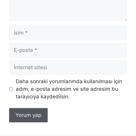
İsim
E-
posta
İnternet
sitesi
Daha sonraki yorumlarımda kullanılması için
adım, e-posta adresim ve site adresim bu
tarayıcıya kaydedilsin.