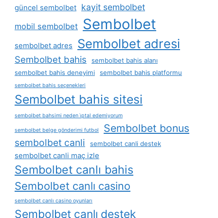
kayit sembolbet
güncel sembolbet
Sembolbet
mobil sembolbet
Sembolbet adresi
sembolbet adres
Sembolbet bahis
sembolbet bahis alanı
sembolbet bahis deneyimi
sembolbet bahis platformu
sembolbet bahis seçenekleri
Sembolbet bahis sitesi
sembolbet bahsimi neden i̇ptal edemiyorum
Sembolbet bonus
sembolbet belge gönderimi futbol
sembolbet canli
sembolbet canli destek
sembolbet canli maç izle
Sembolbet canlı bahis
Sembolbet canlı casino
sembolbet canlı casino oyunları
Sembolbet canlı destek