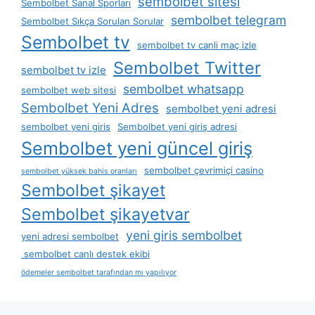
sembolbet sitesi
Sembolbet Sanal Sporları
sembolbet telegram
Sembolbet Sıkça Sorulan Sorular
Sembolbet tv
sembolbet tv canli maç izle
Sembolbet Twitter
sembolbet tv izle
sembolbet whatsapp
sembolbet web sitesi
Sembolbet Yeni Adres
sembolbet yeni adresi
sembolbet yeni giris
Sembolbet yeni giriş adresi
Sembolbet yeni güncel giriş
sembolbet çevrimiçi casino
sembolbet yüksek bahis oranları
Sembolbet şikayet
Sembolbet şikayetvar
yeni giris sembolbet
yeni adresi sembolbet
sembolbet canlı destek ekibi
ödemeler sembolbet tarafından mı yapılıyor