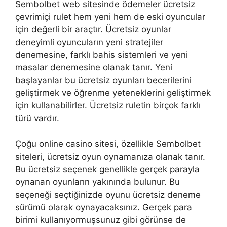
Sembolbet web sitesinde ödemeler ücretsiz
çevrimiçi rulet hem yeni hem de eski oyuncular
için değerli bir araçtır. Ücretsiz oyunlar
deneyimli oyuncuların yeni stratejiler
denemesine, farklı bahis sistemleri ve yeni
masalar denemesine olanak tanır. Yeni
başlayanlar bu ücretsiz oyunları becerilerini
geliştirmek ve öğrenme yeteneklerini geliştirmek
için kullanabilirler. Ücretsiz ruletin birçok farklı
türü vardır.
Çoğu online casino sitesi, özellikle Sembolbet
siteleri, ücretsiz oyun oynamanıza olanak tanır.
Bu ücretsiz seçenek genellikle gerçek parayla
oynanan oyunların yakınında bulunur. Bu
seçeneği seçtiğinizde oyunu ücretsiz deneme
sürümü olarak oynayacaksınız. Gerçek para
birimi kullanıyormuşsunuz gibi görünse de