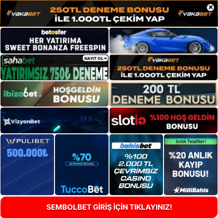
×
SEMBOLBET GİRİŞ İÇİN TIKLAYINIZ!