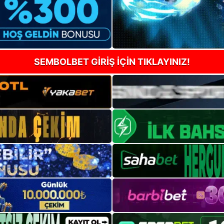
SEMBOLBET GİRİŞ İÇİN TIKLAYINIZ!