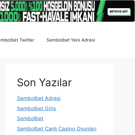
mbolbet Twitter
Sembolbet Yeni Adresi
Son Yazılar
Sembolbet Adresi
Sembolbet Giriş
Sembolbet
Sembolbet Canlı Casino Oyunları