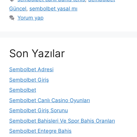
Güncel
,
sembolbet yasal mı
Yorum yap
Son Yazılar
Sembolbet Adresi
Sembolbet Giriş
Sembolbet
Sembolbet Canlı Casino Oyunları
Sembolbet Giriş Sorunu
Sembolbet Bahisleri Ve Spor Bahis Oranları
Sembolbet Entegre Bahis