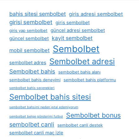
bahis sitesi sembolbet
giris adresi sembolbet
girisi sembolbet
giris sembolbet
güncel adresi sembolbet
giris yap sembolbet
kayit sembolbet
güncel sembolbet
Sembolbet
mobil sembolbet
Sembolbet adresi
sembolbet adres
Sembolbet bahis
sembolbet bahis alanı
sembolbet bahis deneyimi
sembolbet bahis platformu
sembolbet bahis seçenekleri
Sembolbet bahis sitesi
sembolbet bahsimi neden i̇ptal edemiyorum
Sembolbet bonus
sembolbet belge gönderimi futbol
sembolbet canli
sembolbet canli destek
sembolbet canli maç izle