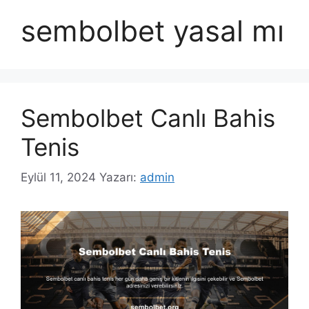
sembolbet yasal mı
Sembolbet Canlı Bahis
Tenis
Eylül 11, 2024
Yazarı:
admin