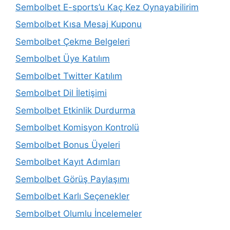
Sembolbet E-sports’u Kaç Kez Oynayabilirim
Sembolbet Kısa Mesaj Kuponu
Sembolbet Çekme Belgeleri
Sembolbet Üye Katılım
Sembolbet Twitter Katılım
Sembolbet Dil İletişimi
Sembolbet Etkinlik Durdurma
Sembolbet Komisyon Kontrolü
Sembolbet Bonus Üyeleri
Sembolbet Kayıt Adımları
Sembolbet Görüş Paylaşımı
Sembolbet Karlı Seçenekler
Sembolbet Olumlu İncelemeler