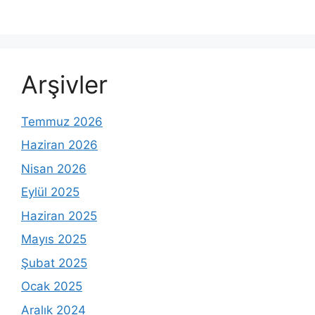
Arşivler
Temmuz 2026
Haziran 2026
Nisan 2026
Eylül 2025
Haziran 2025
Mayıs 2025
Şubat 2025
Ocak 2025
Aralık 2024