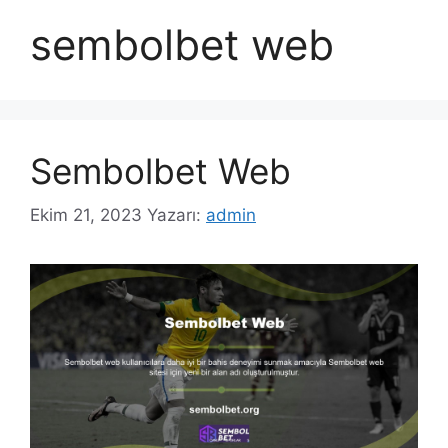
sembolbet web
Sembolbet Web
Ekim 21, 2023
Yazarı:
admin