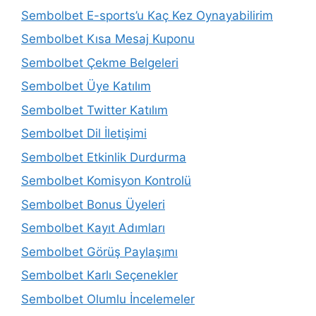
Sembolbet E-sports’u Kaç Kez Oynayabilirim
Sembolbet Kısa Mesaj Kuponu
Sembolbet Çekme Belgeleri
Sembolbet Üye Katılım
Sembolbet Twitter Katılım
Sembolbet Dil İletişimi
Sembolbet Etkinlik Durdurma
Sembolbet Komisyon Kontrolü
Sembolbet Bonus Üyeleri
Sembolbet Kayıt Adımları
Sembolbet Görüş Paylaşımı
Sembolbet Karlı Seçenekler
Sembolbet Olumlu İncelemeler