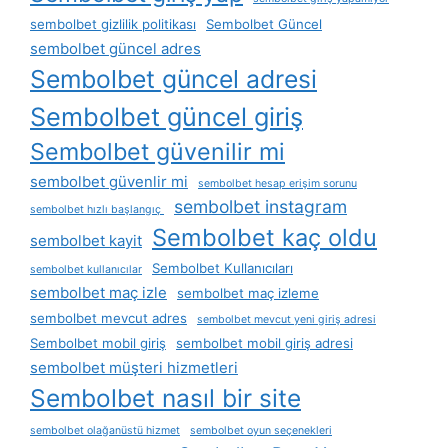
sembolbet gizlilik politikası
Sembolbet Güncel
sembolbet güncel adres
Sembolbet güncel adresi
Sembolbet güncel giriş
Sembolbet güvenilir mi
sembolbet güvenlir mi
sembolbet hesap erişim sorunu
sembolbet instagram
sembolbet hızlı başlangıç ​
Sembolbet kaç oldu
sembolbet kayit
Sembolbet Kullanıcıları
sembolbet kullanıcılar
sembolbet maç izle
sembolbet maç izleme
sembolbet mevcut adres
sembolbet mevcut yeni giriş adresi
Sembolbet mobil giriş
sembolbet mobil giriş adresi
sembolbet müşteri hizmetleri
Sembolbet nasıl bir site
sembolbet olağanüstü hizmet
sembolbet oyun seçenekleri