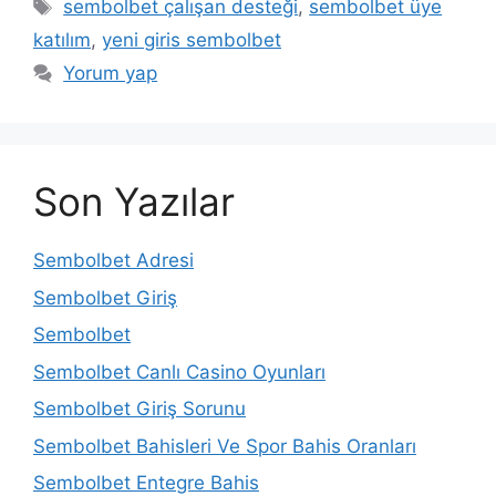
Etiketler
sembolbet çalışan desteği
,
sembolbet üye
katılım
,
yeni giris sembolbet
Yorum yap
Son Yazılar
Sembolbet Adresi
Sembolbet Giriş
Sembolbet
Sembolbet Canlı Casino Oyunları
Sembolbet Giriş Sorunu
Sembolbet Bahisleri Ve Spor Bahis Oranları
Sembolbet Entegre Bahis