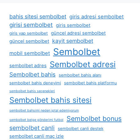
bahis sitesi sembolbet
giris adresi sembolbet
girisi sembolbet
giris sembolbet
güncel adresi sembolbet
giris yap sembolbet
kayit sembolbet
güncel sembolbet
Sembolbet
mobil sembolbet
Sembolbet adresi
sembolbet adres
Sembolbet bahis
sembolbet bahis alanı
sembolbet bahis deneyimi
sembolbet bahis platformu
sembolbet bahis seçenekleri
Sembolbet bahis sitesi
sembolbet bahsimi neden i̇ptal edemiyorum
Sembolbet bonus
sembolbet belge gönderimi futbol
sembolbet canli
sembolbet canli destek
sembolbet canli maç izle