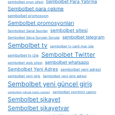
Sembolbet Para Yatırma
sembolbet oyun sitesi
Sembolbet para çekme
sembolbet promosyon
Sembolbet promosyonları
sembolbet sitesi
Sembolbet Sanal Sporları
sembolbet telegram
Sembolbet Sıkça Sorulan Sorular
Sembolbet tv
sembolbet tv canli maç izle
Sembolbet Twitter
sembolbet tv izle
sembolbet whatsapp
sembolbet web sitesi
Sembolbet Yeni Adres
sembolbet yeni adresi
sembolbet yeni giris
Sembolbet yeni giriş adresi
Sembolbet yeni güncel giriş
sembolbet çevrimiçi casino
sembolbet yüksek bahis oranları
Sembolbet şikayet
Sembolbet şikayetvar