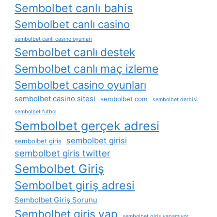
Sembolbet canlı bahis
Sembolbet canlı casino
sembolbet canlı casino oyunları
Sembolbet canlı destek
Sembolbet canlı maç izleme
Sembolbet casino oyunları
sembolbet casino sitesi
sembolbet com
sembolbet derbisi
sembolbet futbol
Sembolbet gerçek adresi
sembolbet girisi
sembolbet giris
sembolbet giris twitter
Sembolbet Giriş
Sembolbet giriş adresi
Sembolbet Giriş Sorunu
Sembolbet giriş yap
sembolbet giriş yapamıyor