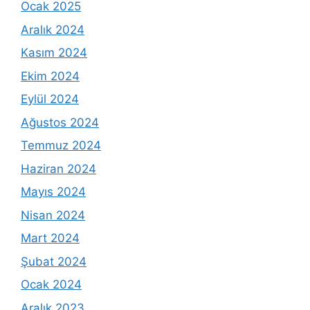
Ocak 2025
Aralık 2024
Kasım 2024
Ekim 2024
Eylül 2024
Ağustos 2024
Temmuz 2024
Haziran 2024
Mayıs 2024
Nisan 2024
Mart 2024
Şubat 2024
Ocak 2024
Aralık 2023