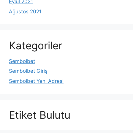
Eylül 2021
Ağustos 2021
Kategoriler
Sembolbet
Sembolbet Giriş
Sembolbet Yeni Adresi
Etiket Bulutu