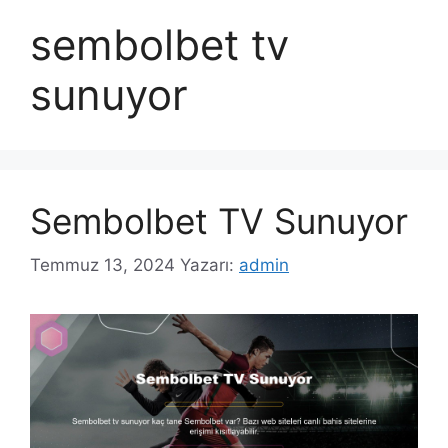
sembolbet tv
sunuyor
Sembolbet TV Sunuyor
Temmuz 13, 2024
Yazarı:
admin