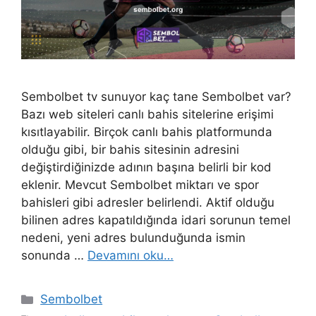
Sembolbet tv sunuyor kaç tane Sembolbet var?
Bazı web siteleri canlı bahis sitelerine erişimi
kısıtlayabilir. Birçok canlı bahis platformunda
olduğu gibi, bir bahis sitesinin adresini
değiştirdiğinizde adının başına belirli bir kod
eklenir. Mevcut Sembolbet miktarı ve spor
bahisleri gibi adresler belirlendi. Aktif olduğu
bilinen adres kapatıldığında idari sorunun temel
nedeni, yeni adres bulunduğunda ismin
sonunda …
Devamını oku…
Kategoriler
Sembolbet