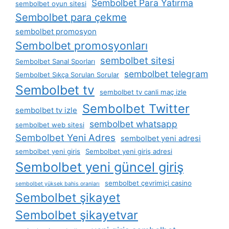
Sembolbet Para Yatırma
sembolbet oyun sitesi
Sembolbet para çekme
sembolbet promosyon
Sembolbet promosyonları
sembolbet sitesi
Sembolbet Sanal Sporları
sembolbet telegram
Sembolbet Sıkça Sorulan Sorular
Sembolbet tv
sembolbet tv canli maç izle
Sembolbet Twitter
sembolbet tv izle
sembolbet whatsapp
sembolbet web sitesi
Sembolbet Yeni Adres
sembolbet yeni adresi
sembolbet yeni giris
Sembolbet yeni giriş adresi
Sembolbet yeni güncel giriş
sembolbet çevrimiçi casino
sembolbet yüksek bahis oranları
Sembolbet şikayet
Sembolbet şikayetvar