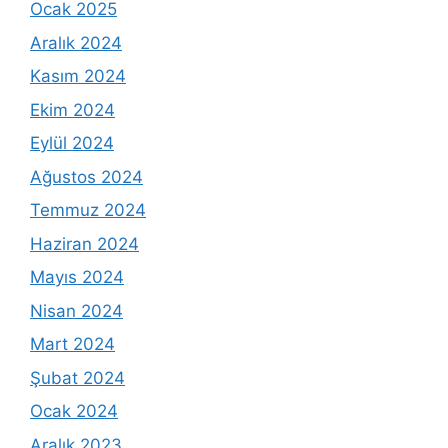
Ocak 2025
Aralık 2024
Kasım 2024
Ekim 2024
Eylül 2024
Ağustos 2024
Temmuz 2024
Haziran 2024
Mayıs 2024
Nisan 2024
Mart 2024
Şubat 2024
Ocak 2024
Aralık 2023