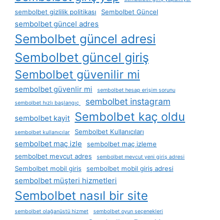
sembolbet gizlilik politikası
Sembolbet Güncel
sembolbet güncel adres
Sembolbet güncel adresi
Sembolbet güncel giriş
Sembolbet güvenilir mi
sembolbet güvenlir mi
sembolbet hesap erişim sorunu
sembolbet instagram
sembolbet hızlı başlangıç ​
Sembolbet kaç oldu
sembolbet kayit
Sembolbet Kullanıcıları
sembolbet kullanıcılar
sembolbet maç izle
sembolbet maç izleme
sembolbet mevcut adres
sembolbet mevcut yeni giriş adresi
Sembolbet mobil giriş
sembolbet mobil giriş adresi
sembolbet müşteri hizmetleri
Sembolbet nasıl bir site
sembolbet olağanüstü hizmet
sembolbet oyun seçenekleri