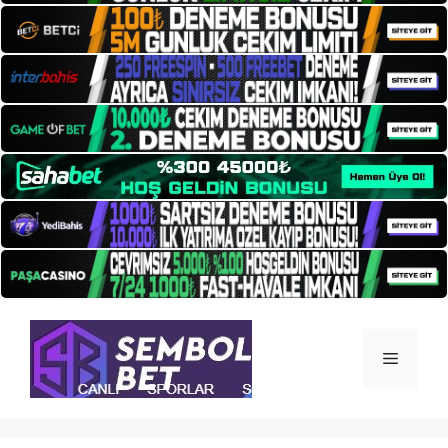
İçeriğe
atla
Menü