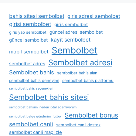
bahis sitesi sembolbet
giris adresi sembolbet
girisi sembolbet
giris sembolbet
güncel adresi sembolbet
giris yap sembolbet
kayit sembolbet
güncel sembolbet
Sembolbet
mobil sembolbet
Sembolbet adresi
sembolbet adres
Sembolbet bahis
sembolbet bahis alanı
sembolbet bahis deneyimi
sembolbet bahis platformu
sembolbet bahis seçenekleri
Sembolbet bahis sitesi
sembolbet bahsimi neden i̇ptal edemiyorum
Sembolbet bonus
sembolbet belge gönderimi futbol
sembolbet canli
sembolbet canli destek
sembolbet canli maç izle