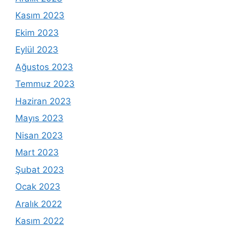
Kasım 2023
Ekim 2023
Eylül 2023
Ağustos 2023
Temmuz 2023
Haziran 2023
Mayıs 2023
Nisan 2023
Mart 2023
Şubat 2023
Ocak 2023
Aralık 2022
Kasım 2022