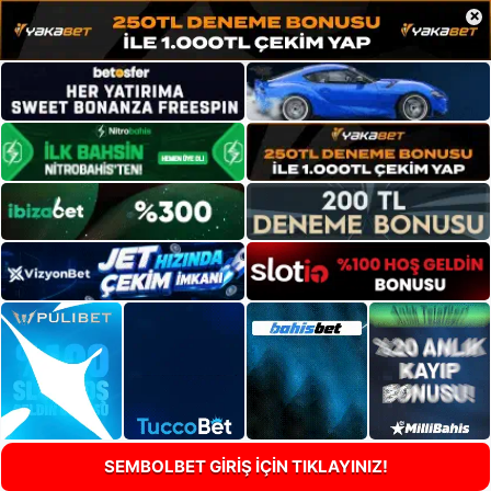
×
SEMBOLBET GİRİŞ İÇİN TIKLAYINIZ!