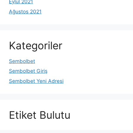
Eylül 2021
Ağustos 2021
Kategoriler
Sembolbet
Sembolbet Giriş
Sembolbet Yeni Adresi
Etiket Bulutu