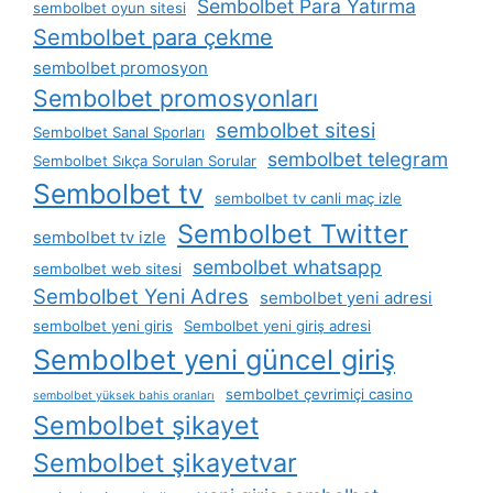
Sembolbet Para Yatırma
sembolbet oyun sitesi
Sembolbet para çekme
sembolbet promosyon
Sembolbet promosyonları
sembolbet sitesi
Sembolbet Sanal Sporları
sembolbet telegram
Sembolbet Sıkça Sorulan Sorular
Sembolbet tv
sembolbet tv canli maç izle
Sembolbet Twitter
sembolbet tv izle
sembolbet whatsapp
sembolbet web sitesi
Sembolbet Yeni Adres
sembolbet yeni adresi
sembolbet yeni giris
Sembolbet yeni giriş adresi
Sembolbet yeni güncel giriş
sembolbet çevrimiçi casino
sembolbet yüksek bahis oranları
Sembolbet şikayet
Sembolbet şikayetvar