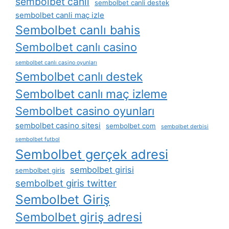
sembolbet canli
sembolbet canli destek
sembolbet canli maç izle
Sembolbet canlı bahis
Sembolbet canlı casino
sembolbet canlı casino oyunları
Sembolbet canlı destek
Sembolbet canlı maç izleme
Sembolbet casino oyunları
sembolbet casino sitesi
sembolbet com
sembolbet derbisi
sembolbet futbol
Sembolbet gerçek adresi
sembolbet girisi
sembolbet giris
sembolbet giris twitter
Sembolbet Giriş
Sembolbet giriş adresi