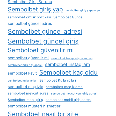
Sembolbet Giriş Sorunu
Sembolbet giriş yap
sembolbet giriş yapamıyor
sembolbet gizlilik politikası
Sembolbet Güncel
sembolbet güncel adres
Sembolbet güncel adresi
Sembolbet güncel giriş
Sembolbet güvenilir mi
sembolbet güvenlir mi
sembolbet hesap erişim sorunu
sembolbet instagram
sembolbet hızlı başlangıç ​
Sembolbet kaç oldu
sembolbet kayit
Sembolbet Kullanıcıları
sembolbet kullanıcılar
sembolbet maç izle
sembolbet maç izleme
sembolbet mevcut adres
sembolbet mevcut yeni giriş adresi
Sembolbet mobil giriş
sembolbet mobil giriş adresi
sembolbet müşteri hizmetleri
Sembolbet nasıl bir site