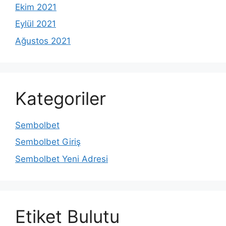
Ekim 2021
Eylül 2021
Ağustos 2021
Kategoriler
Sembolbet
Sembolbet Giriş
Sembolbet Yeni Adresi
Etiket Bulutu