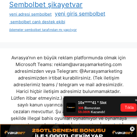
Sembolbet şikayetvar
yeni giris sembolbet
yeni adresi sembolbet
sembolbet canlı destek ekibi
ödemeler sembolbet tarafından mı yapılıyor
Avrasya'nın en büyük reklam platformunda olmak için
Microsoft Teams:
reklam@avrasyamarketing.com
adresimizden veya Telegram: @Avrasyamarketing
adresimizden irtibat kurabilirsiniz. (Tek iletişim
adreslerimiz teams / telegram ve mail adresimizdir.
Harici hiçbir iletişim adresimiz bulunmamaktadır.
Lütfen itibar etmeyiniz.) Türkiye yasalarına göre 7258
sayılı kanun uyarınca yasa dışı bahis oynamanın
cezaları mevcuttur. Şu an bulunduğunuz site hiç bir
şekilde illegal bahis oyunları oynatmıyor ve oynamaya
aracı olmuyordur.
elipsbet
|
patracasino
|
romabet
|
×
nasabet
|
betmabet
|
anjelikabet
|
babet
|
zirvebet