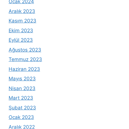
Ocak 2024
Aralık 2023
Kasım 2023
Ekim 2023
Eylül 2023
Ağustos 2023
Temmuz 2023
Haziran 2023
Mayıs 2023
Nisan 2023
Mart 2023
Şubat 2023
Ocak 2023
Aralık 2022