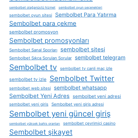
sembolbet olağanüstü hizmet
sembolbet oyun seçenekleri
Sembolbet Para Yatırma
sembolbet oyun sitesi
Sembolbet para çekme
sembolbet promosyon
Sembolbet promosyonları
sembolbet sitesi
Sembolbet Sanal Sporları
sembolbet telegram
Sembolbet Sıkça Sorulan Sorular
Sembolbet tv
sembolbet tv canli maç izle
Sembolbet Twitter
sembolbet tv izle
sembolbet whatsapp
sembolbet web sitesi
Sembolbet Yeni Adres
sembolbet yeni adresi
sembolbet yeni giris
Sembolbet yeni giriş adresi
Sembolbet yeni güncel giriş
sembolbet çevrimiçi casino
sembolbet yüksek bahis oranları
Sembolbet şikayet