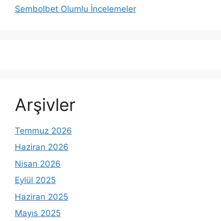
Sembolbet Olumlu İncelemeler
Arşivler
Temmuz 2026
Haziran 2026
Nisan 2026
Eylül 2025
Haziran 2025
Mayıs 2025