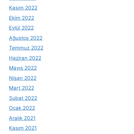
Kasım 2022
Ekim 2022
Eylül 2022
Ağustos 2022
Temmuz 2022
Haziran 2022
Mayıs 2022
Nisan 2022
Mart 2022
Şubat 2022
Ocak 2022
Aralık 2021
Kasım 2021