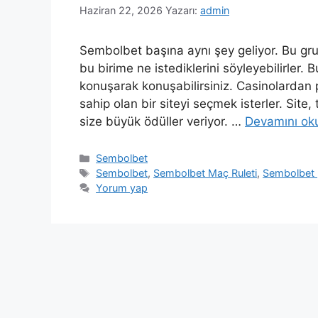
Haziran 22, 2026
Yazarı:
admin
Sembolbet başına aynı şey geliyor. Bu gru
bu birime ne istediklerini söyleyebilirler.
konuşarak konuşabilirsiniz. Casinolardan p
sahip olan bir siteyi seçmek isterler. Sit
size büyük ödüller veriyor. …
Devamını o
Kategoriler
Sembolbet
Etiketler
Sembolbet
,
Sembolbet Maç Ruleti
,
Sembolbet
Yorum yap