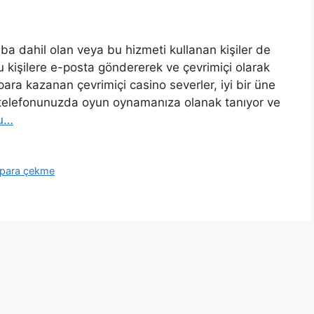
ba dahil olan veya bu hizmeti kullanan kişiler de
 Bu kişilere e-posta göndererek ve çevrimiçi olarak
ara kazanan çevrimiçi casino severler, iyi bir üne
e, telefonunuzda oyun oynamanıza olanak tanıyor ve
ku…
 para çekme