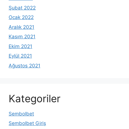
Şubat 2022
Ocak 2022
Aralık 2021
Kasım 2021
Ekim 2021
Eylül 2021
Ağustos 2021
Kategoriler
Sembolbet
Sembolbet Giriş