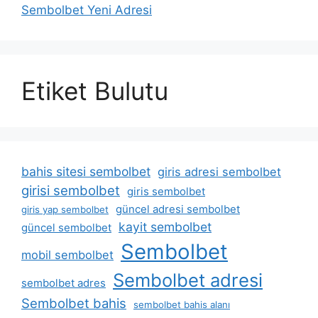
Sembolbet Yeni Adresi
Etiket Bulutu
bahis sitesi sembolbet
giris adresi sembolbet
girisi sembolbet
giris sembolbet
güncel adresi sembolbet
giris yap sembolbet
kayit sembolbet
güncel sembolbet
Sembolbet
mobil sembolbet
Sembolbet adresi
sembolbet adres
Sembolbet bahis
sembolbet bahis alanı