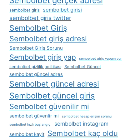
Sembolbet gerçek adresi
sembolbet girisi
sembolbet giris
sembolbet giris twitter
Sembolbet Giriş
Sembolbet giriş adresi
Sembolbet Giriş Sorunu
Sembolbet giriş yap
sembolbet giriş yapamıyor
sembolbet gizlilik politikası
Sembolbet Güncel
sembolbet güncel adres
Sembolbet güncel adresi
Sembolbet güncel giriş
Sembolbet güvenilir mi
sembolbet güvenlir mi
sembolbet hesap erişim sorunu
sembolbet instagram
sembolbet hızlı başlangıç ​
Sembolbet kaç oldu
sembolbet kayit