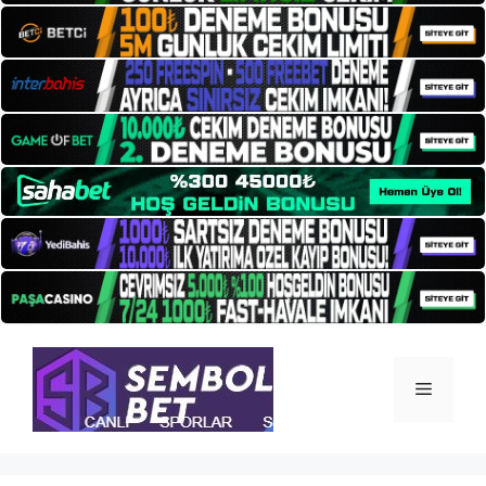
İçeriğe
atla
Menü