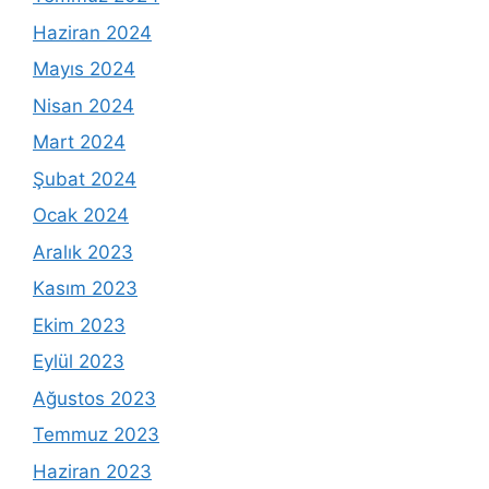
Haziran 2024
Mayıs 2024
Nisan 2024
Mart 2024
Şubat 2024
Ocak 2024
Aralık 2023
Kasım 2023
Ekim 2023
Eylül 2023
Ağustos 2023
Temmuz 2023
Haziran 2023