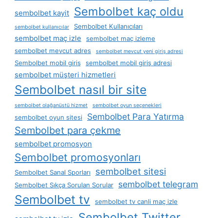
Sembolbet kaç oldu
sembolbet kayit
Sembolbet Kullanıcıları
sembolbet kullanıcılar
sembolbet maç izle
sembolbet maç izleme
sembolbet mevcut adres
sembolbet mevcut yeni giriş adresi
Sembolbet mobil giriş
sembolbet mobil giriş adresi
sembolbet müşteri hizmetleri
Sembolbet nasıl bir site
sembolbet olağanüstü hizmet
sembolbet oyun seçenekleri
Sembolbet Para Yatırma
sembolbet oyun sitesi
Sembolbet para çekme
sembolbet promosyon
Sembolbet promosyonları
sembolbet sitesi
Sembolbet Sanal Sporları
sembolbet telegram
Sembolbet Sıkça Sorulan Sorular
Sembolbet tv
sembolbet tv canli maç izle
Sembolbet Twitter