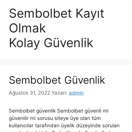
Sembolbet Kayıt
Olmak
Kolay Güvenlik
Sembolbet Güvenlik
Ağustos 31, 2022
Yazarı:
admin
Sembolbet güvenlik Sembolbet güvenli mi
güvenilir mi sorusu siteye üye olan tüm
kullanıcılar tarafından üyelik düzeyinde sorulan