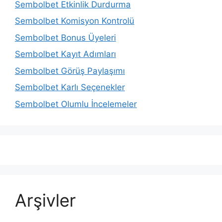
Sembolbet Etkinlik Durdurma
Sembolbet Komisyon Kontrolü
Sembolbet Bonus Üyeleri
Sembolbet Kayıt Adımları
Sembolbet Görüş Paylaşımı
Sembolbet Karlı Seçenekler
Sembolbet Olumlu İncelemeler
Arşivler