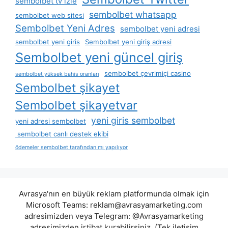
sembolbet tv izle
sembolbet whatsapp
sembolbet web sitesi
Sembolbet Yeni Adres
sembolbet yeni adresi
sembolbet yeni giris
Sembolbet yeni giriş adresi
Sembolbet yeni güncel giriş
sembolbet çevrimiçi casino
sembolbet yüksek bahis oranları
Sembolbet şikayet
Sembolbet şikayetvar
yeni giris sembolbet
yeni adresi sembolbet
sembolbet canlı destek ekibi
ödemeler sembolbet tarafından mı yapılıyor
Avrasya'nın en büyük reklam platformunda olmak için
Microsoft Teams:
reklam@avrasyamarketing.com
adresimizden veya Telegram: @Avrasyamarketing
adresimizden irtibat kurabilirsiniz. (Tek iletişim