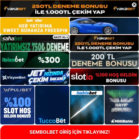
×
SEMBOLBET GİRİŞ İÇİN TIKLAYINIZ!