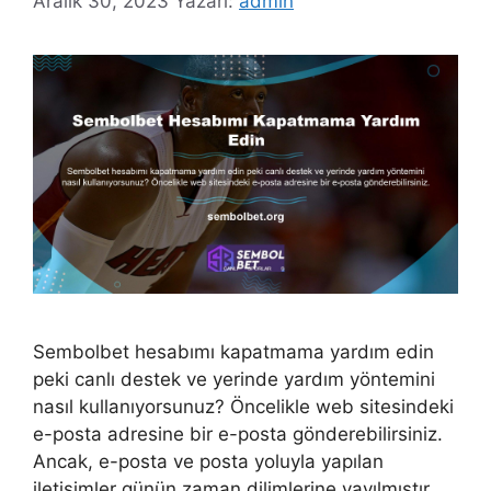
Aralık 30, 2023
Yazarı:
admin
Sembolbet hesabımı kapatmama yardım edin
peki canlı destek ve yerinde yardım yöntemini
nasıl kullanıyorsunuz? Öncelikle web sitesindeki
e-posta adresine bir e-posta gönderebilirsiniz.
Ancak, e-posta ve posta yoluyla yapılan
iletişimler günün zaman dilimlerine yayılmıştır.