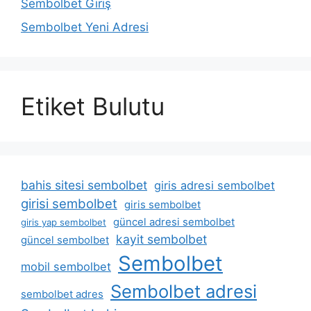
Sembolbet Giriş
Sembolbet Yeni Adresi
Etiket Bulutu
bahis sitesi sembolbet
giris adresi sembolbet
girisi sembolbet
giris sembolbet
güncel adresi sembolbet
giris yap sembolbet
kayit sembolbet
güncel sembolbet
Sembolbet
mobil sembolbet
Sembolbet adresi
sembolbet adres