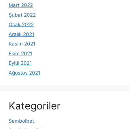
Mart 2022
Şubat 2022
Ocak 2022
Aralık 2021
Kasım 2021
Ekim 2021
Eylül 2021
Ağustos 2021
Kategoriler
Sembolbet