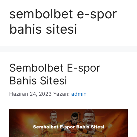
sembolbet e-spor
bahis sitesi
Sembolbet E-spor
Bahis Sitesi
Haziran 24, 2023
Yazarı:
admin