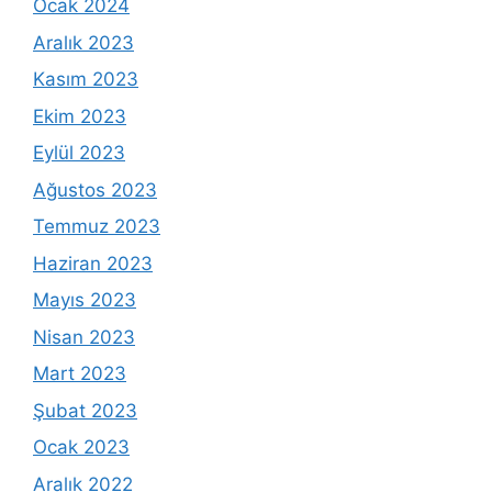
Ocak 2024
Aralık 2023
Kasım 2023
Ekim 2023
Eylül 2023
Ağustos 2023
Temmuz 2023
Haziran 2023
Mayıs 2023
Nisan 2023
Mart 2023
Şubat 2023
Ocak 2023
Aralık 2022