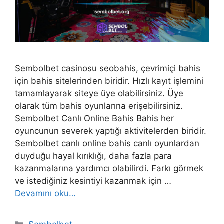
Sembolbet casinosu seobahis, çevrimiçi bahis
için bahis sitelerinden biridir. Hızlı kayıt işlemini
tamamlayarak siteye üye olabilirsiniz. Üye
olarak tüm bahis oyunlarına erişebilirsiniz.
Sembolbet Canlı Online Bahis Bahis her
oyuncunun severek yaptığı aktivitelerden biridir.
Sembolbet canlı online bahis canlı oyunlardan
duyduğu hayal kırıklığı, daha fazla para
kazanmalarına yardımcı olabilirdi. Farkı görmek
ve istediğiniz kesintiyi kazanmak için …
Devamını oku…
Kategoriler