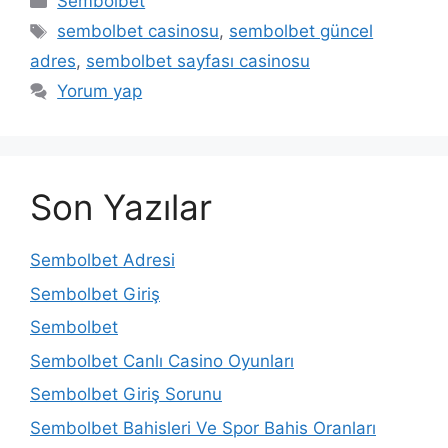
Sembolbet
Etiketler
sembolbet casinosu
,
sembolbet güncel
adres
,
sembolbet sayfası casinosu
Yorum yap
Son Yazılar
Sembolbet Adresi
Sembolbet Giriş
Sembolbet
Sembolbet Canlı Casino Oyunları
Sembolbet Giriş Sorunu
Sembolbet Bahisleri Ve Spor Bahis Oranları