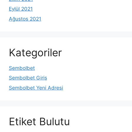
Eylül 2021
Ağustos 2021
Kategoriler
Sembolbet
Sembolbet Giriş
Sembolbet Yeni Adresi
Etiket Bulutu