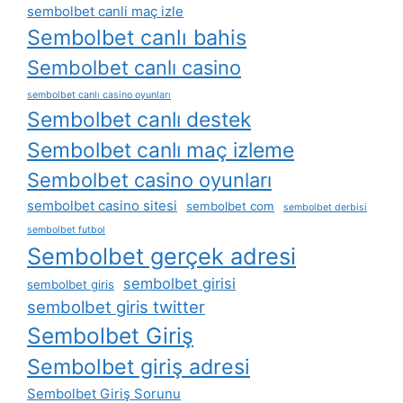
sembolbet canli maç izle
Sembolbet canlı bahis
Sembolbet canlı casino
sembolbet canlı casino oyunları
Sembolbet canlı destek
Sembolbet canlı maç izleme
Sembolbet casino oyunları
sembolbet casino sitesi
sembolbet com
sembolbet derbisi
sembolbet futbol
Sembolbet gerçek adresi
sembolbet girisi
sembolbet giris
sembolbet giris twitter
Sembolbet Giriş
Sembolbet giriş adresi
Sembolbet Giriş Sorunu