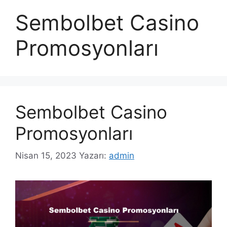
Sembolbet Casino
Promosyonları
Sembolbet Casino
Promosyonları
Nisan 15, 2023
Yazarı:
admin