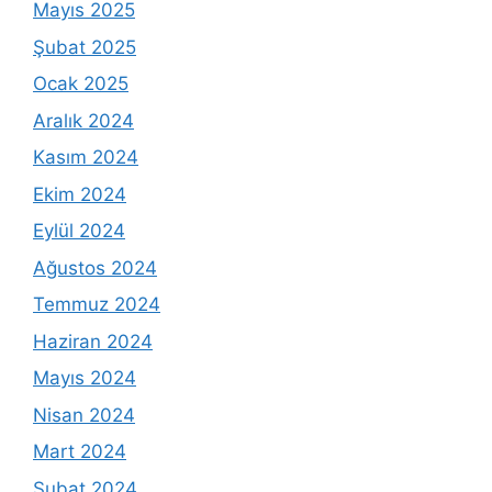
Mayıs 2025
Şubat 2025
Ocak 2025
Aralık 2024
Kasım 2024
Ekim 2024
Eylül 2024
Ağustos 2024
Temmuz 2024
Haziran 2024
Mayıs 2024
Nisan 2024
Mart 2024
Şubat 2024