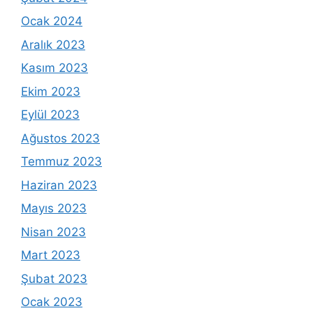
Ocak 2024
Aralık 2023
Kasım 2023
Ekim 2023
Eylül 2023
Ağustos 2023
Temmuz 2023
Haziran 2023
Mayıs 2023
Nisan 2023
Mart 2023
Şubat 2023
Ocak 2023