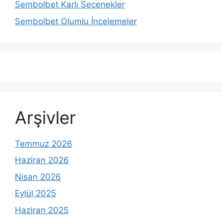
Sembolbet Karlı Seçenekler
Sembolbet Olumlu İncelemeler
Arşivler
Temmuz 2026
Haziran 2026
Nisan 2026
Eylül 2025
Haziran 2025