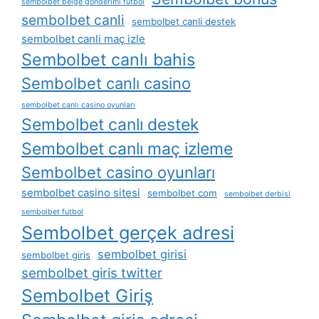
sembolbet belge gönderimi futbol
sembolbet canli
sembolbet canli destek
sembolbet canli maç izle
Sembolbet canlı bahis
Sembolbet canlı casino
sembolbet canlı casino oyunları
Sembolbet canlı destek
Sembolbet canlı maç izleme
Sembolbet casino oyunları
sembolbet casino sitesi
sembolbet com
sembolbet derbisi
sembolbet futbol
Sembolbet gerçek adresi
sembolbet girisi
sembolbet giris
sembolbet giris twitter
Sembolbet Giriş