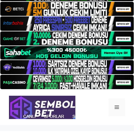
İçeriğe
atla
Menü