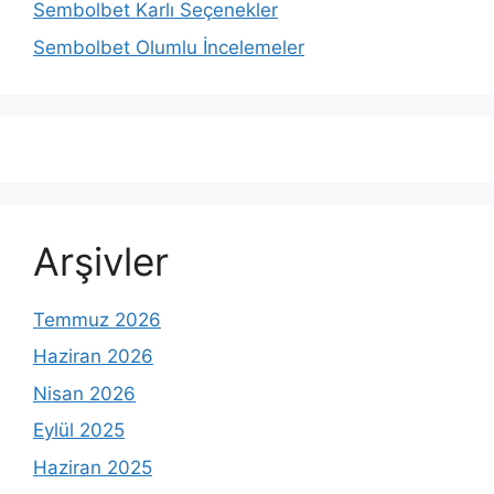
Sembolbet Karlı Seçenekler
Sembolbet Olumlu İncelemeler
Arşivler
Temmuz 2026
Haziran 2026
Nisan 2026
Eylül 2025
Haziran 2025