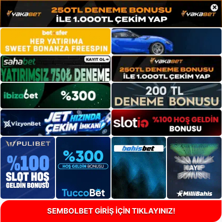
×
SEMBOLBET GİRİŞ İÇİN TIKLAYINIZ!