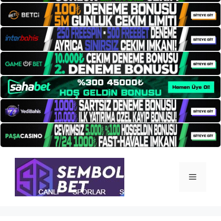
İçeriğe
atla
Menü