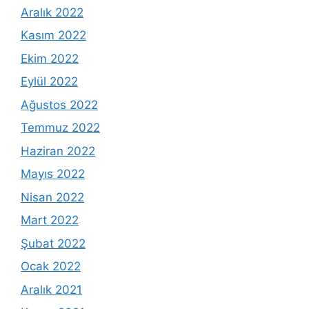
Aralık 2022
Kasım 2022
Ekim 2022
Eylül 2022
Ağustos 2022
Temmuz 2022
Haziran 2022
Mayıs 2022
Nisan 2022
Mart 2022
Şubat 2022
Ocak 2022
Aralık 2021