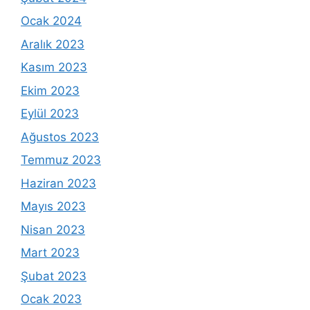
Ocak 2024
Aralık 2023
Kasım 2023
Ekim 2023
Eylül 2023
Ağustos 2023
Temmuz 2023
Haziran 2023
Mayıs 2023
Nisan 2023
Mart 2023
Şubat 2023
Ocak 2023