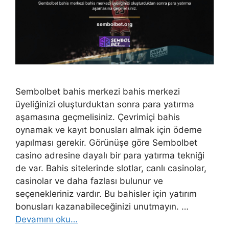
Sembolbet bahis merkezi bahis merkezi
üyeliğinizi oluşturduktan sonra para yatırma
aşamasına geçmelisiniz. Çevrimiçi bahis
oynamak ve kayıt bonusları almak için ödeme
yapılması gerekir. Görünüşe göre Sembolbet
casino adresine dayalı bir para yatırma tekniği
de var. Bahis sitelerinde slotlar, canlı casinolar,
casinolar ve daha fazlası bulunur ve
seçenekleriniz vardır. Bu bahisler için yatırım
bonusları kazanabileceğinizi unutmayın. …
Devamını oku…