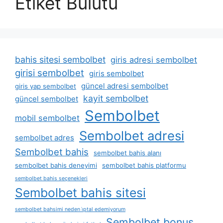
Etiket Bulutu
bahis sitesi sembolbet
giris adresi sembolbet
girisi sembolbet
giris sembolbet
güncel adresi sembolbet
giris yap sembolbet
kayit sembolbet
güncel sembolbet
Sembolbet
mobil sembolbet
Sembolbet adresi
sembolbet adres
Sembolbet bahis
sembolbet bahis alanı
sembolbet bahis deneyimi
sembolbet bahis platformu
sembolbet bahis seçenekleri
Sembolbet bahis sitesi
sembolbet bahsimi neden i̇ptal edemiyorum
Sembolbet bonus