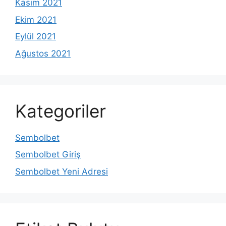
Kasım 2021
Ekim 2021
Eylül 2021
Ağustos 2021
Kategoriler
Sembolbet
Sembolbet Giriş
Sembolbet Yeni Adresi