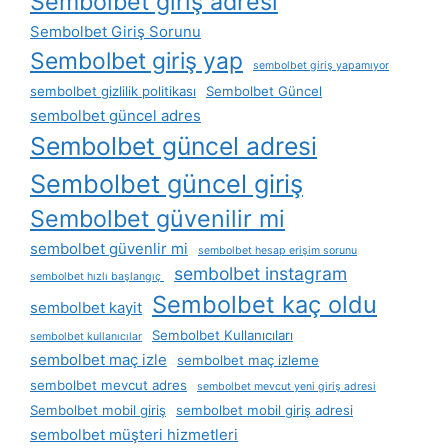
Sembolbet giriş adresi
Sembolbet Giriş Sorunu
Sembolbet giriş yap
sembolbet giriş yapamıyor
sembolbet gizlilik politikası
Sembolbet Güncel
sembolbet güncel adres
Sembolbet güncel adresi
Sembolbet güncel giriş
Sembolbet güvenilir mi
sembolbet güvenlir mi
sembolbet hesap erişim sorunu
sembolbet instagram
sembolbet hızlı başlangıç ​
Sembolbet kaç oldu
sembolbet kayit
Sembolbet Kullanıcıları
sembolbet kullanıcılar
sembolbet maç izle
sembolbet maç izleme
sembolbet mevcut adres
sembolbet mevcut yeni giriş adresi
Sembolbet mobil giriş
sembolbet mobil giriş adresi
sembolbet müşteri hizmetleri