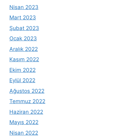
Nisan 2023
Mart 2023
Şubat 2023
Ocak 2023
Aralık 2022
Kasım 2022
Ekim 2022
Eylül 2022
Ağustos 2022
Temmuz 2022
Haziran 2022
Mayıs 2022
Nisan 2022