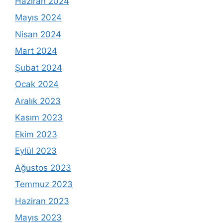
Haziran 2024
Mayıs 2024
Nisan 2024
Mart 2024
Şubat 2024
Ocak 2024
Aralık 2023
Kasım 2023
Ekim 2023
Eylül 2023
Ağustos 2023
Temmuz 2023
Haziran 2023
Mayıs 2023