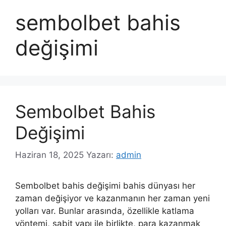
sembolbet bahis
değişimi
Sembolbet Bahis
Değişimi
Haziran 18, 2025
Yazarı:
admin
Sembolbet bahis değişimi bahis dünyası her
zaman değişiyor ve kazanmanın her zaman yeni
yolları var. Bunlar arasında, özellikle katlama
yöntemi, sabit yapı ile birlikte, para kazanmak