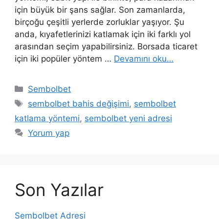
için büyük bir şans sağlar. Son zamanlarda,
birçoğu çeşitli yerlerde zorluklar yaşıyor. Şu
anda, kıyafetlerinizi katlamak için iki farklı yol
arasından seçim yapabilirsiniz. Borsada ticaret
için iki popüler yöntem …
Devamını oku…
Kategoriler
Sembolbet
Etiketler
sembolbet bahis değişimi
,
sembolbet
katlama yöntemi
,
sembolbet yeni adresi
Yorum yap
Son Yazılar
Sembolbet Adresi