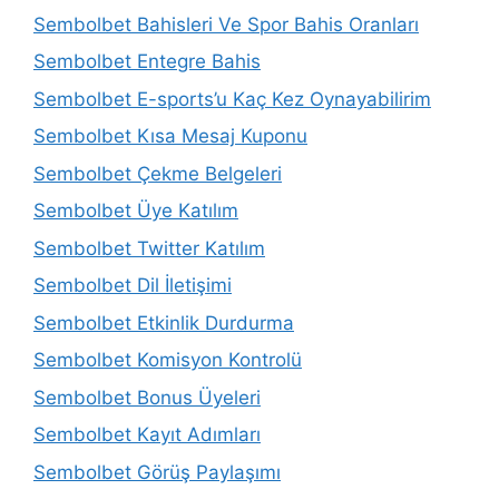
Sembolbet Bahisleri Ve Spor Bahis Oranları
Sembolbet Entegre Bahis
Sembolbet E-sports’u Kaç Kez Oynayabilirim
Sembolbet Kısa Mesaj Kuponu
Sembolbet Çekme Belgeleri
Sembolbet Üye Katılım
Sembolbet Twitter Katılım
Sembolbet Dil İletişimi
Sembolbet Etkinlik Durdurma
Sembolbet Komisyon Kontrolü
Sembolbet Bonus Üyeleri
Sembolbet Kayıt Adımları
Sembolbet Görüş Paylaşımı