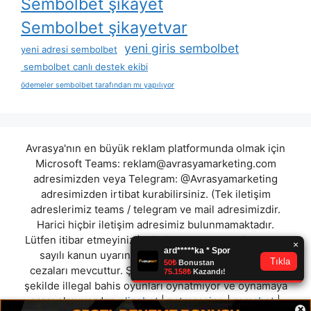
Sembolbet şikayet
Sembolbet şikayetvar
yeni giris sembolbet
yeni adresi sembolbet
sembolbet canlı destek ekibi
ödemeler sembolbet tarafından mı yapılıyor
Avrasya'nın en büyük reklam platformunda olmak için
Microsoft Teams:
reklam@avrasyamarketing.com
adresimizden veya Telegram: @Avrasyamarketing
adresimizden irtibat kurabilirsiniz. (Tek iletişim
adreslerimiz teams / telegram ve mail adresimizdir.
Harici hiçbir iletişim adresimiz bulunmamaktadır.
Lütfen itibar etmeyiniz.) Türkiye yasalarına göre 7258
sayılı kanun uyarınca yasa dışı bahis oynamanın
cezaları mevcuttur. Şu an bulunduğunuz site hiç bir
şekilde illegal bahis oyunları oynatmıyor ve oynamaya
aracı olmuyordur.
elipsbet
|
patracasino
|
romabet
|
×