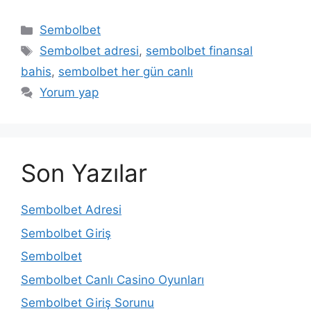
Kategoriler
Sembolbet
Etiketler
Sembolbet adresi
,
sembolbet finansal
bahis
,
sembolbet her gün canlı
Yorum yap
Son Yazılar
Sembolbet Adresi
Sembolbet Giriş
Sembolbet
Sembolbet Canlı Casino Oyunları
Sembolbet Giriş Sorunu