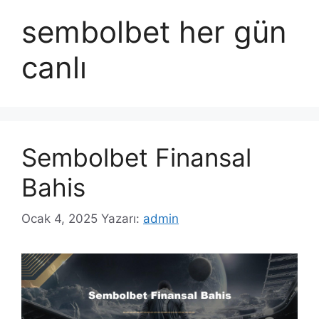
sembolbet her gün
canlı
Sembolbet Finansal
Bahis
Ocak 4, 2025
Yazarı:
admin