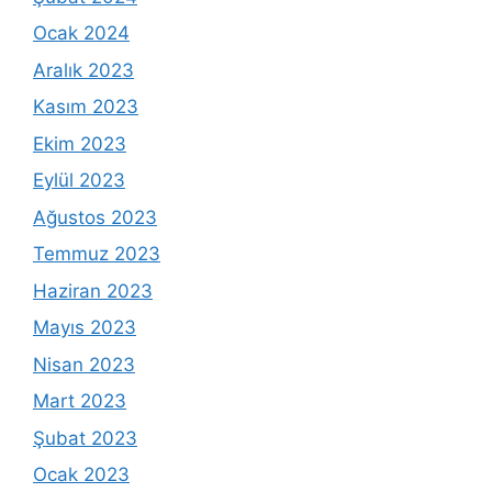
Ocak 2024
Aralık 2023
Kasım 2023
Ekim 2023
Eylül 2023
Ağustos 2023
Temmuz 2023
Haziran 2023
Mayıs 2023
Nisan 2023
Mart 2023
Şubat 2023
Ocak 2023