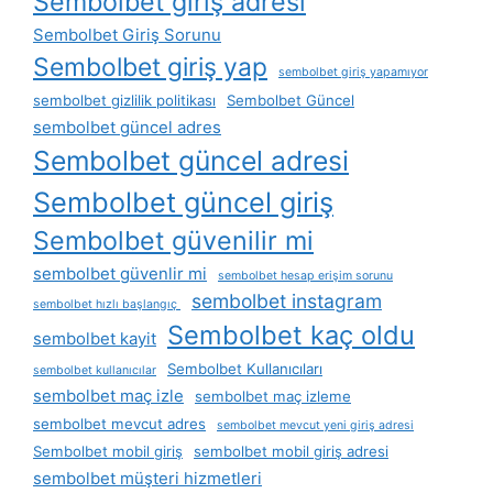
Sembolbet giriş adresi
Sembolbet Giriş Sorunu
Sembolbet giriş yap
sembolbet giriş yapamıyor
sembolbet gizlilik politikası
Sembolbet Güncel
sembolbet güncel adres
Sembolbet güncel adresi
Sembolbet güncel giriş
Sembolbet güvenilir mi
sembolbet güvenlir mi
sembolbet hesap erişim sorunu
sembolbet instagram
sembolbet hızlı başlangıç ​
Sembolbet kaç oldu
sembolbet kayit
Sembolbet Kullanıcıları
sembolbet kullanıcılar
sembolbet maç izle
sembolbet maç izleme
sembolbet mevcut adres
sembolbet mevcut yeni giriş adresi
Sembolbet mobil giriş
sembolbet mobil giriş adresi
sembolbet müşteri hizmetleri