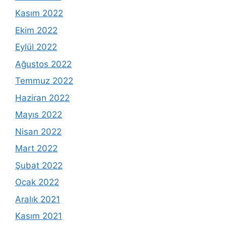
Kasım 2022
Ekim 2022
Eylül 2022
Ağustos 2022
Temmuz 2022
Haziran 2022
Mayıs 2022
Nisan 2022
Mart 2022
Şubat 2022
Ocak 2022
Aralık 2021
Kasım 2021