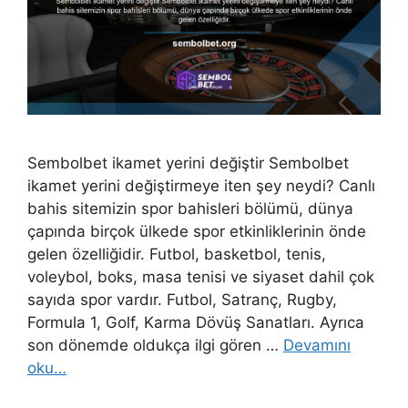
Sembolbet ikamet yerini değiştir Sembolbet
ikamet yerini değiştirmeye iten şey neydi? Canlı
bahis sitemizin spor bahisleri bölümü, dünya
çapında birçok ülkede spor etkinliklerinin önde
gelen özelliğidir. Futbol, ​​basketbol, ​​tenis,
voleybol, boks, masa tenisi ve siyaset dahil çok
sayıda spor vardır. Futbol, Satranç, Rugby,
Formula 1, Golf, Karma Dövüş Sanatları. Ayrıca
son dönemde oldukça ilgi gören …
Devamını
oku…