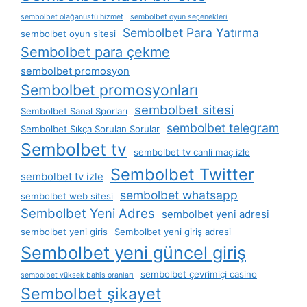
sembolbet olağanüstü hizmet
sembolbet oyun seçenekleri
Sembolbet Para Yatırma
sembolbet oyun sitesi
Sembolbet para çekme
sembolbet promosyon
Sembolbet promosyonları
sembolbet sitesi
Sembolbet Sanal Sporları
sembolbet telegram
Sembolbet Sıkça Sorulan Sorular
Sembolbet tv
sembolbet tv canli maç izle
Sembolbet Twitter
sembolbet tv izle
sembolbet whatsapp
sembolbet web sitesi
Sembolbet Yeni Adres
sembolbet yeni adresi
sembolbet yeni giris
Sembolbet yeni giriş adresi
Sembolbet yeni güncel giriş
sembolbet çevrimiçi casino
sembolbet yüksek bahis oranları
Sembolbet şikayet