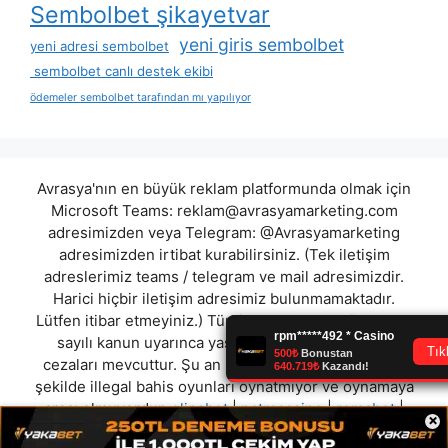
Sembolbet şikayetvar
yeni giris sembolbet
yeni adresi sembolbet
sembolbet canlı destek ekibi
ödemeler sembolbet tarafından mı yapılıyor
Avrasya'nın en büyük reklam platformunda olmak için
Microsoft Teams:
reklam@avrasyamarketing.com
adresimizden veya Telegram: @Avrasyamarketing
adresimizden irtibat kurabilirsiniz. (Tek iletişim
adreslerimiz teams / telegram ve mail adresimizdir.
Harici hiçbir iletişim adresimiz bulunmamaktadır.
Lütfen itibar etmeyiniz.) Türkiye yasalarına göre 7258
sayılı kanun uyarınca yasa dışı bahis oynamanın
cezaları mevcuttur. Şu an bulunduğunuz site hiç bir
şekilde illegal bahis oyunları oynatmıyor ve oynamaya
aracı olmuyordur.
elipsbet
|
patracasino
|
romabet
|
×
nasabet
|
betmabet
|
anjelikabet
|
babet
|
zirvebet