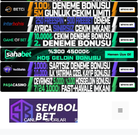
İçeriğe
atla
Menü