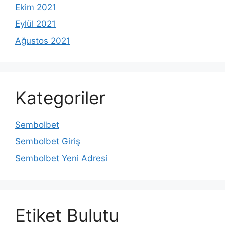
Ekim 2021
Eylül 2021
Ağustos 2021
Kategoriler
Sembolbet
Sembolbet Giriş
Sembolbet Yeni Adresi
Etiket Bulutu