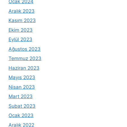
Ocak 2024
Aralık 2023
Kasım 2023
Ekim 2023
Eylül 2023
Ağustos 2023
Temmuz 2023
Haziran 2023
Mayıs 2023
Nisan 2023
Mart 2023
Şubat 2023
Ocak 2023
Aralık 2022