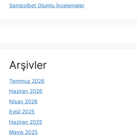
Sembolbet Olumlu İncelemeler
Arşivler
Temmuz 2026
Haziran 2026
Nisan 2026
Eylül 2025
Haziran 2025
Mayıs 2025