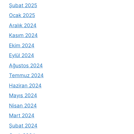
Şubat 2025
Ocak 2025
Aralık 2024
Kasım 2024
Ekim 2024
Eylül 2024
Ağustos 2024
Temmuz 2024
Haziran 2024
Mayıs 2024
Nisan 2024
Mart 2024
Şubat 2024