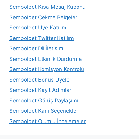
Sembolbet Kısa Mesaj Kuponu
Sembolbet Çekme Belgeleri
Sembolbet Üye Katılım
Sembolbet Twitter Katılım
Sembolbet Dil İletişimi
Sembolbet Etkinlik Durdurma
Sembolbet Komisyon Kontrolü
Sembolbet Bonus Üyeleri
Sembolbet Kayıt Adımları
Sembolbet Görüş Paylaşımı
Sembolbet Karlı Seçenekler
Sembolbet Olumlu İncelemeler