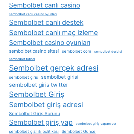
Sembolbet canlı casino
sembolbet canlı casino oyunları
Sembolbet canlı destek
Sembolbet canlı maç izleme
Sembolbet casino oyunları
sembolbet casino sitesi
sembolbet com
sembolbet derbisi
sembolbet futbol
Sembolbet gerçek adresi
sembolbet girisi
sembolbet giris
sembolbet giris twitter
Sembolbet Giriş
Sembolbet giriş adresi
Sembolbet Giriş Sorunu
Sembolbet giriş yap
sembolbet giriş yapamıyor
sembolbet gizlilik politikası
Sembolbet Güncel