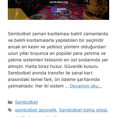
Sembolbet zaman kısıtlaması belirli zamanlarda
ve belirli kısıtlamalarla yapılabilen bir seçimdir
ancak en kesin ve yetkisiz yöntem olduğundan
uzun yıllar boyunca en popüler para yatırma ve
çekme sistemleri listesinin en üst sıralarında yer
almıştır. Hatta biraz huzur. Güvenlik kusuru.
Sembolbet anında transfer ile sanal kart
arasındaki temel fark, ön ödeme şartlarında
yatmaktadır. Her iki sistem …
Devamını oku…
Kategoriler
Sembolbet
Etiketler
sembolbet abonelik
,
Sembolbet bahis sitesi
,