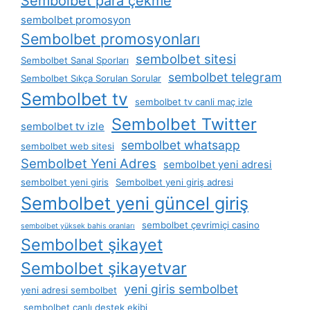
Sembolbet para çekme
sembolbet promosyon
Sembolbet promosyonları
sembolbet sitesi
Sembolbet Sanal Sporları
sembolbet telegram
Sembolbet Sıkça Sorulan Sorular
Sembolbet tv
sembolbet tv canli maç izle
Sembolbet Twitter
sembolbet tv izle
sembolbet whatsapp
sembolbet web sitesi
Sembolbet Yeni Adres
sembolbet yeni adresi
sembolbet yeni giris
Sembolbet yeni giriş adresi
Sembolbet yeni güncel giriş
sembolbet çevrimiçi casino
sembolbet yüksek bahis oranları
Sembolbet şikayet
Sembolbet şikayetvar
yeni giris sembolbet
yeni adresi sembolbet
sembolbet canlı destek ekibi