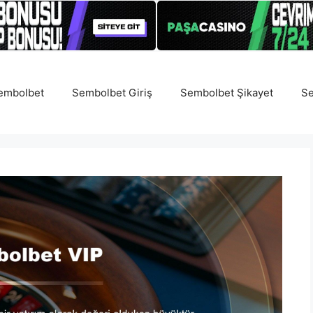
embolbet
Sembolbet Giriş
Sembolbet Şikayet
Se