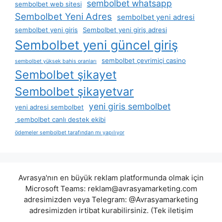
sembolbet whatsapp
sembolbet web sitesi
Sembolbet Yeni Adres
sembolbet yeni adresi
sembolbet yeni giris
Sembolbet yeni giriş adresi
Sembolbet yeni güncel giriş
sembolbet çevrimiçi casino
sembolbet yüksek bahis oranları
Sembolbet şikayet
Sembolbet şikayetvar
yeni giris sembolbet
yeni adresi sembolbet
sembolbet canlı destek ekibi
ödemeler sembolbet tarafından mı yapılıyor
Avrasya'nın en büyük reklam platformunda olmak için
Microsoft Teams:
reklam@avrasyamarketing.com
adresimizden veya Telegram: @Avrasyamarketing
adresimizden irtibat kurabilirsiniz. (Tek iletişim
adreslerimiz teams / telegram ve mail adresimizdir.