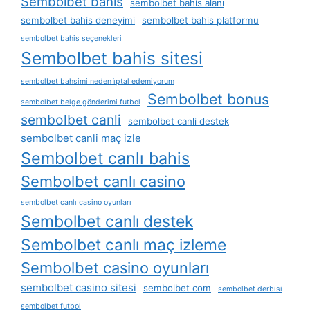
Sembolbet bahis
sembolbet bahis alanı
sembolbet bahis deneyimi
sembolbet bahis platformu
sembolbet bahis seçenekleri
Sembolbet bahis sitesi
sembolbet bahsimi neden i̇ptal edemiyorum
Sembolbet bonus
sembolbet belge gönderimi futbol
sembolbet canli
sembolbet canli destek
sembolbet canli maç izle
Sembolbet canlı bahis
Sembolbet canlı casino
sembolbet canlı casino oyunları
Sembolbet canlı destek
Sembolbet canlı maç izleme
Sembolbet casino oyunları
sembolbet casino sitesi
sembolbet com
sembolbet derbisi
sembolbet futbol