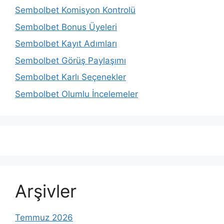
Sembolbet Komisyon Kontrolü
Sembolbet Bonus Üyeleri
Sembolbet Kayıt Adımları
Sembolbet Görüş Paylaşımı
Sembolbet Karlı Seçenekler
Sembolbet Olumlu İncelemeler
Arşivler
Temmuz 2026