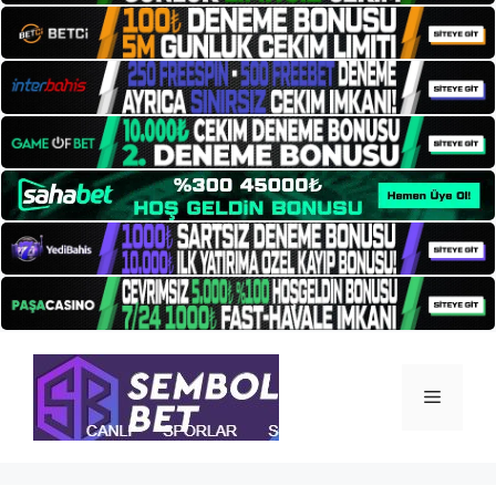
İçeriğe
atla
Menü