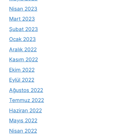
Nisan 2023
Mart 2023
Şubat 2023
Ocak 2023
Aralık 2022
Kasım 2022
Ekim 2022
Eylül 2022
Ağustos 2022
Temmuz 2022
Haziran 2022
Mayıs 2022
Nisan 2022