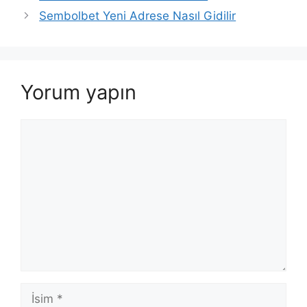
Sembolbet Yeni Adrese Nasıl Gidilir
Yorum yapın
Yorum
İsim