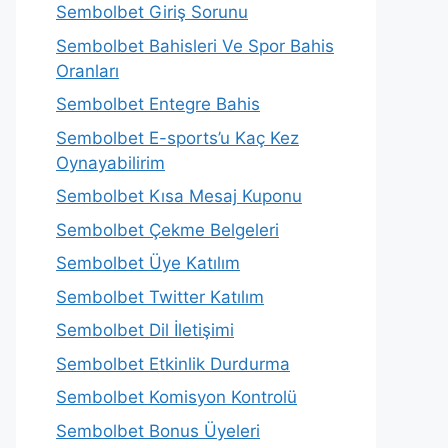
Sembolbet Giriş Sorunu
Sembolbet Bahisleri Ve Spor Bahis
Oranları
Sembolbet Entegre Bahis
Sembolbet E-sports’u Kaç Kez
Oynayabilirim
Sembolbet Kısa Mesaj Kuponu
Sembolbet Çekme Belgeleri
Sembolbet Üye Katılım
Sembolbet Twitter Katılım
Sembolbet Dil İletişimi
Sembolbet Etkinlik Durdurma
Sembolbet Komisyon Kontrolü
Sembolbet Bonus Üyeleri