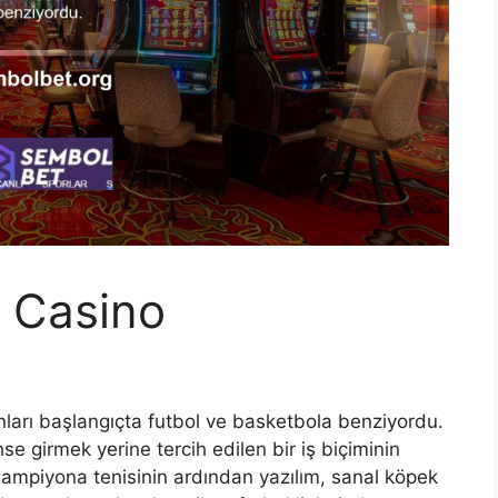
 Casino
ları başlangıçta futbol ve basketbola benziyordu.
se girmek yerine tercih edilen bir iş biçiminin
 şampiyona tenisinin ardından yazılım, sanal köpek