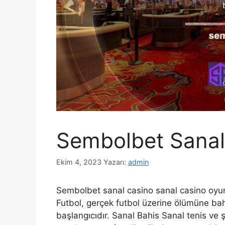
Sembolbet Sanal
Ekim 4, 2023
Yazarı:
admin
Sembolbet sanal casino sanal casino oyun
Futbol, ​​gerçek futbol üzerine ölümüne bah
başlangıcıdır. Sanal Bahis Sanal tenis ve