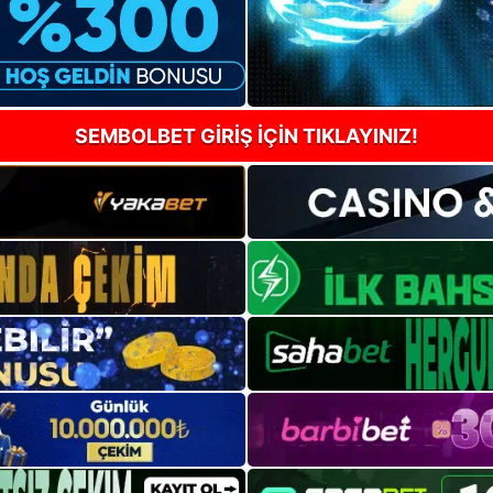
SEMBOLBET GİRİŞ İÇİN TIKLAYINIZ!