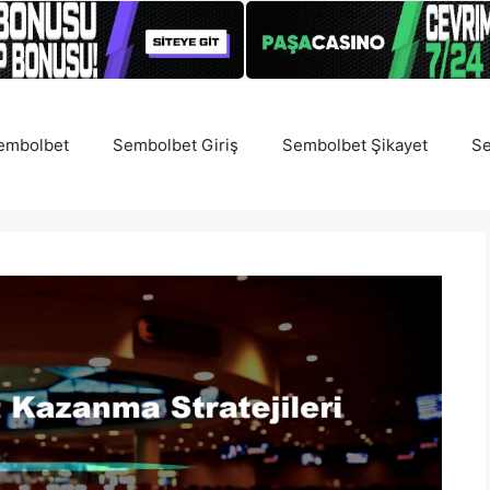
embolbet
Sembolbet Giriş
Sembolbet Şikayet
Se