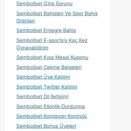
Sembolbet Giriş Sorunu
Sembolbet Bahisleri Ve Spor Bahis
Oranları
Sembolbet Entegre Bahis
Sembolbet E-sports’u Kaç Kez
Oynayabilirim
Sembolbet Kısa Mesaj Kuponu
Sembolbet Çekme Belgeleri
Sembolbet Üye Katılım
Sembolbet Twitter Katılım
Sembolbet Dil İletişimi
Sembolbet Etkinlik Durdurma
Sembolbet Komisyon Kontrolü
Sembolbet Bonus Üyeleri