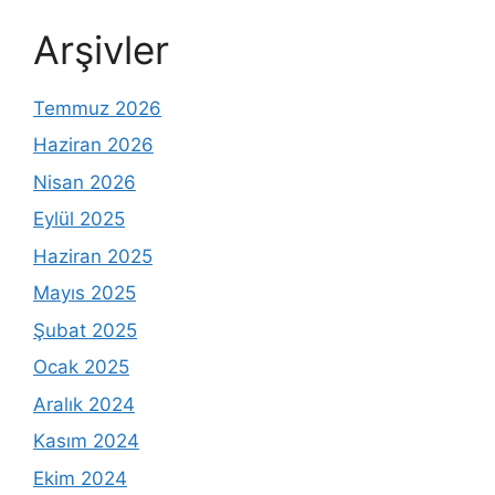
Arşivler
Temmuz 2026
Haziran 2026
Nisan 2026
Eylül 2025
Haziran 2025
Mayıs 2025
Şubat 2025
Ocak 2025
Aralık 2024
Kasım 2024
Ekim 2024