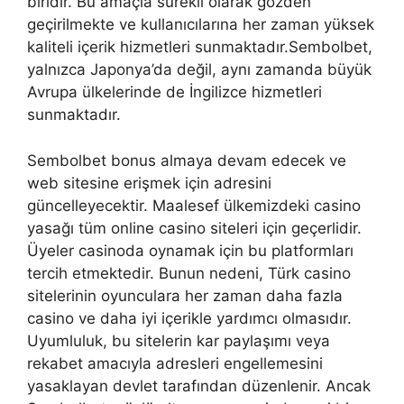
biridir. Bu amaçla sürekli olarak gözden
geçirilmekte ve kullanıcılarına her zaman yüksek
kaliteli içerik hizmetleri sunmaktadır.Sembolbet,
yalnızca Japonya’da değil, aynı zamanda büyük
Avrupa ülkelerinde de İngilizce hizmetleri
sunmaktadır.
Sembolbet bonus almaya devam edecek ve
web sitesine erişmek için adresini
güncelleyecektir. Maalesef ülkemizdeki casino
yasağı tüm online casino siteleri için geçerlidir.
Üyeler casinoda oynamak için bu platformları
tercih etmektedir. Bunun nedeni, Türk casino
sitelerinin oyunculara her zaman daha fazla
casino ve daha iyi içerikle yardımcı olmasıdır.
Uyumluluk, bu sitelerin kar paylaşımı veya
rekabet amacıyla adresleri engellemesini
yasaklayan devlet tarafından düzenlenir. Ancak