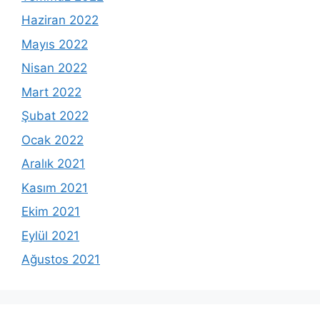
Haziran 2022
Mayıs 2022
Nisan 2022
Mart 2022
Şubat 2022
Ocak 2022
Aralık 2021
Kasım 2021
Ekim 2021
Eylül 2021
Ağustos 2021