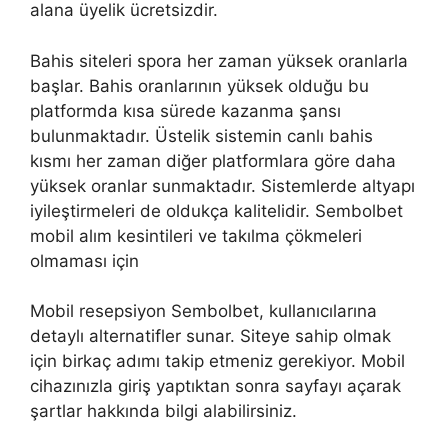
alana üyelik ücretsizdir.
Bahis siteleri spora her zaman yüksek oranlarla
başlar. Bahis oranlarının yüksek olduğu bu
platformda kısa sürede kazanma şansı
bulunmaktadır. Üstelik sistemin canlı bahis
kısmı her zaman diğer platformlara göre daha
yüksek oranlar sunmaktadır. Sistemlerde altyapı
iyileştirmeleri de oldukça kalitelidir. Sembolbet
mobil alım kesintileri ve takılma çökmeleri
olmaması için
Mobil resepsiyon Sembolbet, kullanıcılarına
detaylı alternatifler sunar. Siteye sahip olmak
için birkaç adımı takip etmeniz gerekiyor. Mobil
cihazınızla giriş yaptıktan sonra sayfayı açarak
şartlar hakkında bilgi alabilirsiniz.