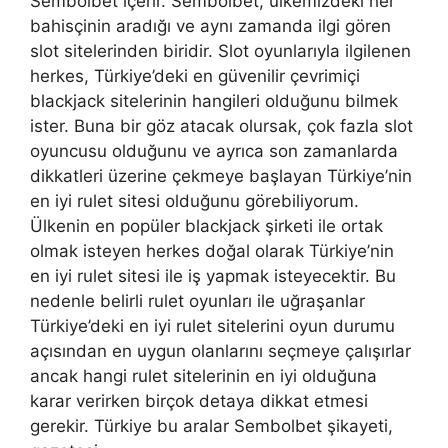
Sembolbet içerir. Sembolbet, ülkemizdeki her
bahisçinin aradığı ve aynı zamanda ilgi gören
slot sitelerinden biridir. Slot oyunlarıyla ilgilenen
herkes, Türkiye’deki en güvenilir çevrimiçi
blackjack sitelerinin hangileri olduğunu bilmek
ister. Buna bir göz atacak olursak, çok fazla slot
oyuncusu olduğunu ve ayrıca son zamanlarda
dikkatleri üzerine çekmeye başlayan Türkiye’nin
en iyi rulet sitesi olduğunu görebiliyorum.
Ülkenin en popüler blackjack şirketi ile ortak
olmak isteyen herkes doğal olarak Türkiye’nin
en iyi rulet sitesi ile iş yapmak isteyecektir. Bu
nedenle belirli rulet oyunları ile uğraşanlar
Türkiye’deki en iyi rulet sitelerini oyun durumu
açısından en uygun olanlarını seçmeye çalışırlar
ancak hangi rulet sitelerinin en iyi olduğuna
karar verirken birçok detaya dikkat etmesi
gerekir. Türkiye bu aralar Sembolbet şikayeti,