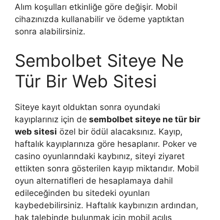
Alım koşulları etkinliğe göre değişir. Mobil
cihazınızda kullanabilir ve ödeme yaptıktan
sonra alabilirsiniz.
Sembolbet Siteye Ne
Tür Bir Web Sitesi
Siteye kayıt olduktan sonra oyundaki
kayıplarınız için de
sembolbet siteye ne tür bir
web sitesi
özel bir ödül alacaksınız. Kayıp,
haftalık kayıplarınıza göre hesaplanır. Poker ve
casino oyunlarındaki kaybınız, siteyi ziyaret
ettikten sonra gösterilen kayıp miktarıdır. Mobil
oyun alternatifleri de hesaplamaya dahil
edileceğinden bu sitedeki oyunları
kaybedebilirsiniz. Haftalık kaybınızın ardından,
hak talebinde bulunmak için mobil açılış