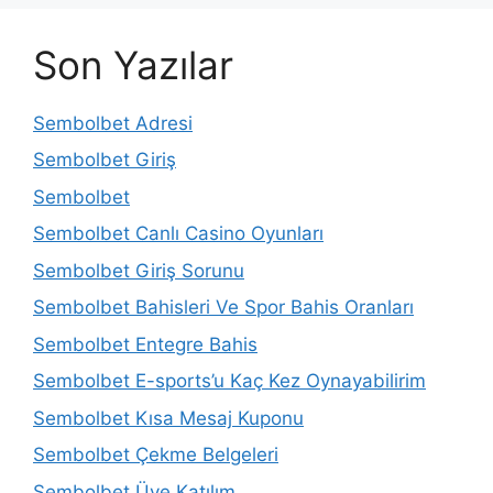
Son Yazılar
Sembolbet Adresi
Sembolbet Giriş
Sembolbet
Sembolbet Canlı Casino Oyunları
Sembolbet Giriş Sorunu
Sembolbet Bahisleri Ve Spor Bahis Oranları
Sembolbet Entegre Bahis
Sembolbet E-sports’u Kaç Kez Oynayabilirim
Sembolbet Kısa Mesaj Kuponu
Sembolbet Çekme Belgeleri
Sembolbet Üye Katılım