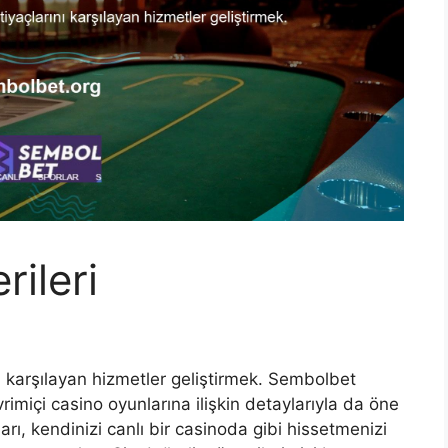
ileri
ı karşılayan hizmetler geliştirmek. Sembolbet
vrimiçi casino oyunlarına ilişkin detaylarıyla da öne
arı, kendinizi canlı bir casinoda gibi hissetmenizi