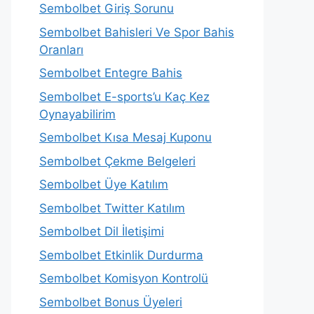
Sembolbet Giriş Sorunu
Sembolbet Bahisleri Ve Spor Bahis
Oranları
Sembolbet Entegre Bahis
Sembolbet E-sports’u Kaç Kez
Oynayabilirim
Sembolbet Kısa Mesaj Kuponu
Sembolbet Çekme Belgeleri
Sembolbet Üye Katılım
Sembolbet Twitter Katılım
Sembolbet Dil İletişimi
Sembolbet Etkinlik Durdurma
Sembolbet Komisyon Kontrolü
Sembolbet Bonus Üyeleri