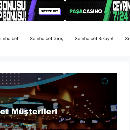
embolbet
Sembolbet Giriş
Sembolbet Şikayet
Se