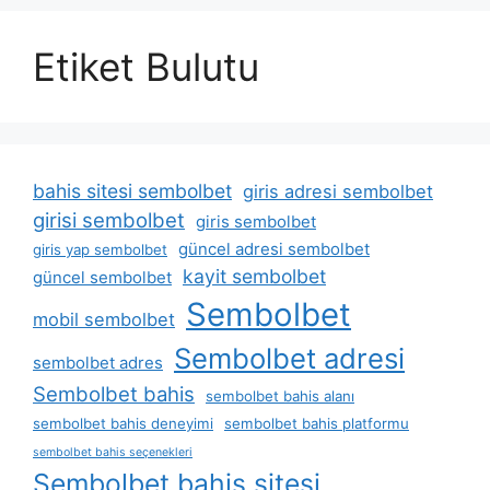
Etiket Bulutu
bahis sitesi sembolbet
giris adresi sembolbet
girisi sembolbet
giris sembolbet
güncel adresi sembolbet
giris yap sembolbet
kayit sembolbet
güncel sembolbet
Sembolbet
mobil sembolbet
Sembolbet adresi
sembolbet adres
Sembolbet bahis
sembolbet bahis alanı
sembolbet bahis deneyimi
sembolbet bahis platformu
sembolbet bahis seçenekleri
Sembolbet bahis sitesi