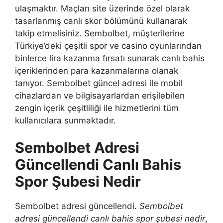
ulaşmaktır. Maçları site üzerinde özel olarak
tasarlanmış canlı skor bölümünü kullanarak
takip etmelisiniz. Sembolbet, müşterilerine
Türkiye’deki çeşitli spor ve casino oyunlarından
binlerce lira kazanma fırsatı sunarak canlı bahis
içeriklerinden para kazanmalarına olanak
tanıyor. Sembolbet güncel adresi ile mobil
cihazlardan ve bilgisayarlardan erişilebilen
zengin içerik çeşitliliği ile hizmetlerini tüm
kullanıcılara sunmaktadır.
Sembolbet Adresi
Güncellendi Canlı Bahis
Spor Şubesi Nedir
Sembolbet adresi güncellendi.
Sembolbet
adresi güncellendi canlı bahis spor şubesi nedir
,