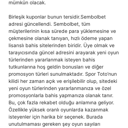
mümkün olacak.
Birleşik kuponlar bunun tersidir.Sembolbet
adresi güncellendi. Sembolbet, tüm
müşterilerinin kısa sürede para yüklemesine ve
çekmesine olanak tanıyan, hızlı ödeme yapan
lisanslı bahis sitelerinden biridir. Üye olmak ve
tarayıcısında güncel adresini arayarak yeni oyun
türlerinden yararlanmak isteyen bahis
tutkunlarına hoş geldin bonusları ve diğer
promosyon türleri sunulmaktadır. Spor Toto’nun
kilidi her zaman açık ve erişilebilir olup, sitedeki
yeni oyun türlerinden yararlanmanıza ve özel
promosyonlarla bahis yapmanıza olanak tanır.
Bu, çok fazla rekabet olduğu anlamına geliyor.
Özellikle yüksek oranlı oyunlarda kazanmak
isteyenler için harika bir seçenek. Burada
unutulmaması gereken şey oyun sayıları