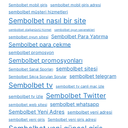
Sembolbet mobil giriş
sembolbet mobil giriş adresi
sembolbet müşteri hizmetleri
Sembolbet nasıl bir site
sembolbet olağanüstü hizmet
sembolbet oyun seçenekleri
Sembolbet Para Yatırma
sembolbet oyun sitesi
Sembolbet para çekme
sembolbet promosyon
Sembolbet promosyonları
sembolbet sitesi
Sembolbet Sanal Sporları
sembolbet telegram
Sembolbet Sıkça Sorulan Sorular
Sembolbet tv
sembolbet tv canli maç izle
Sembolbet Twitter
sembolbet tv izle
sembolbet whatsapp
sembolbet web sitesi
Sembolbet Yeni Adres
sembolbet yeni adresi
sembolbet yeni giris
Sembolbet yeni giriş adresi