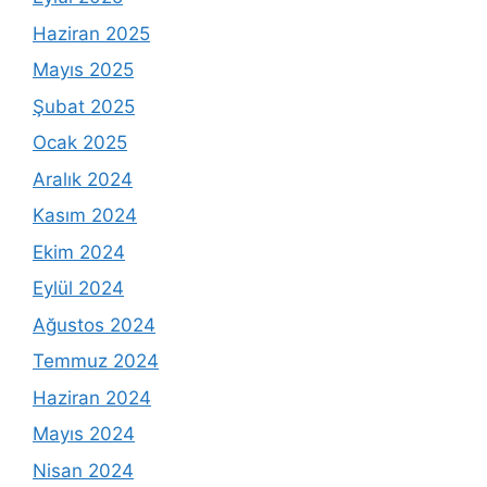
Haziran 2025
Mayıs 2025
Şubat 2025
Ocak 2025
Aralık 2024
Kasım 2024
Ekim 2024
Eylül 2024
Ağustos 2024
Temmuz 2024
Haziran 2024
Mayıs 2024
Nisan 2024