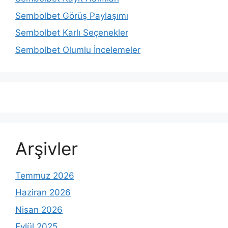
Sembolbet Görüş Paylaşımı
Sembolbet Karlı Seçenekler
Sembolbet Olumlu İncelemeler
Arşivler
Temmuz 2026
Haziran 2026
Nisan 2026
Eylül 2025