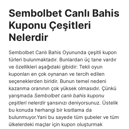
Sembolbet Canlı Bahis
Kuponu Çeşitleri
Nelerdir
Sembolbet Canlı Bahis Oyununda çeşitli kupon
türleri bulunmaktadır. Bunlardan üç tane vardır
ve özellikleri aşağıdaki gibidir: Tekli oyun
kuponları en çok oynanan ve tercih edilen
seçeneklerden biridir. Bunun temel nedeni
kazanma oranının çok yüksek olmasıdır. Çünkü
yarışmada
Sembolbet canlı bahis kuponu
çeşitleri nelerdir
şansınızı deniyorsunuz. Üstelik
bu konuda herhangi bir kısıtlama da
bulunmuyor.Yani bu sayede tüm şubeler ve tüm
ülkelerdeki maçlar için kupon oluşturmak