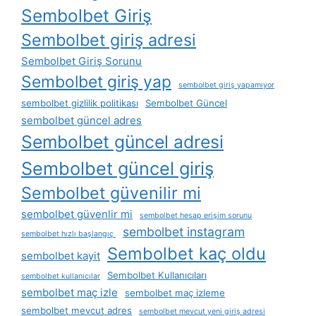
Sembolbet Giriş
Sembolbet giriş adresi
Sembolbet Giriş Sorunu
Sembolbet giriş yap
sembolbet giriş yapamıyor
sembolbet gizlilik politikası
Sembolbet Güncel
sembolbet güncel adres
Sembolbet güncel adresi
Sembolbet güncel giriş
Sembolbet güvenilir mi
sembolbet güvenlir mi
sembolbet hesap erişim sorunu
sembolbet instagram
sembolbet hızlı başlangıç ​
Sembolbet kaç oldu
sembolbet kayit
Sembolbet Kullanıcıları
sembolbet kullanıcılar
sembolbet maç izle
sembolbet maç izleme
sembolbet mevcut adres
sembolbet mevcut yeni giriş adresi