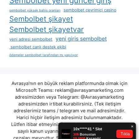
Sembolbet yeni güncel giriş
sembolbet çevrimiçi casino
sembolbet yüksek bahis oranları
Sembolbet şikayet
Sembolbet şikayetvar
yeni giris sembolbet
yeni adresi sembolbet
sembolbet canlı destek ekibi
ödemeler sembolbet tarafından mı yapılıyor
Avrasya'nın en büyük reklam platformunda olmak için
Microsoft Teams:
reklam@avrasyamarketing.com
adresimizden veya Telegram: @Avrasyamarketing
adresimizden irtibat kurabilirsiniz. (Tek iletişim
adreslerimiz teams / telegram ve mail adresimizdir.
Harici hiçbir iletişim adresimiz bulunmamaktadır.
Lütfen itibar etmeyiniz.) Türkiye yasalarına göre 7258
sayılı kanun uyarınca yasa dışı bahis oynamanın
cezaları mevcuttur. Şu an bulunduğunuz site hiç bir